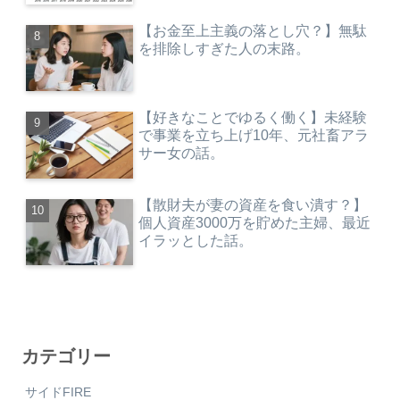
【お金至上主義の落とし穴？】無駄
を排除しすぎた人の末路。
【好きなことでゆるく働く】未経験
で事業を立ち上げ10年、元社畜アラ
サー女の話。
【散財夫が妻の資産を食い潰す？】
個人資産3000万を貯めた主婦、最近
イラッとした話。
カテゴリー
サイドFIRE