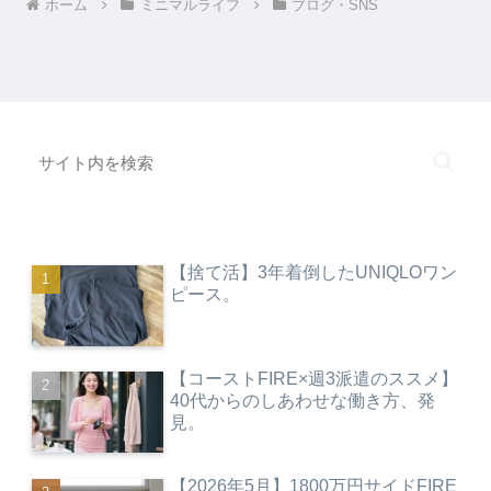
ホーム
ミニマルライフ
ブログ・SNS
【捨て活】3年着倒したUNIQLOワン
ピース。
【コーストFIRE×週3派遣のススメ】
40代からのしあわせな働き方、発
見。
【2026年5月】1800万円サイドFIRE