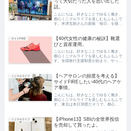
って大切だった人を思い出した
話。
こんにちは。好きなことでゆるく働き、
都心ミニマルライフを楽しむもふもふで
す。米津玄師さんの新曲「毎日」を聴い
たら、ハマってしまいました。この曲、
好き！！で、このMVを観ているうち
に、私の記憶の大切な人のことを突然思
【40代女性の健康の秘訣】靴選
サイドFIRE
い出しました。今回は、「米...
びと資産運用。
こんにちは。好きなことでゆるく働き、
都心ミニマルライフを楽しむもふもふで
す。全国旅行支援制度が始まり、やっぱ
り秋冬はちょっと忙しくなってきまし
た。私は主にお客さま宅に自ら出向いた
り、犬のお散歩をしたりするお仕事のた
【ヘアサロンの頻度を考える】
ミニマルライフ
め、忙しい日はなんだかんだ...
サイドFIREしたい40代のヘアケ
ア事情。
こんにちは。好きなことでゆるく働き、
都心ミニマルライフを楽しむもふもふで
す。東京は本日38度だそうで、都心を
歩き回る私はまたもや熱中症になりかけ
ました。いつも水筒に氷をパンパンにし
ていくのですが、魔法瓶なのに氷が溶け
【iPhone13】SBIの全世界投信
ミニマルライフ
るスピードが速い！（怖）...
を売却して買ったよ。