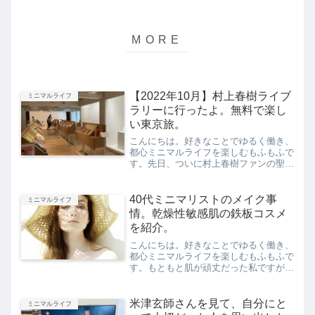
【2022年10月】村上春樹ライブ
ミニマルライフ
ラリーに行ったよ。無料で楽し
い東京旅。
こんにちは。好きなことでゆるく働き、
都心ミニマルライフを楽しむもふもふで
す。先日、ついに村上春樹ファンの聖
地・村上春樹ライブラリーに行って来ま
した。とても居心地がよく、村上ファン
でなかったとしても何度も訪れたい場所
40代ミニマリストのメイク事
ミニマルライフ
となりました。しかも、無料...
情。乾燥性敏感肌の鉄板コスメ
を紹介。
こんにちは。好きなことでゆるく働き、
都心ミニマルライフを楽しむもふもふで
す。もともと肌が頑丈だった私ですが、
40代になり突然「乾燥性敏感肌」とな
りました。私の職業・ペットシッターは
とにかく日光にあたる仕事なのですが、
米津玄師さんを見て、自分にと
ミニマルライフ
その蓄積＋マスク生活＋た...