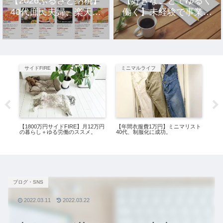
【2026ふるさと納税】
【好きなことでゆるく
40代庶民夫婦、楽天市
働く】未経験で事業を
場のおすすめ返礼品10
立ち上げ10年、元社畜
選。
アラサー女の話。
サイドFIRE
ミニマルライフ
サ
、究
【1800万円サイドFIRE】月12万円
【年間衣服費1万円】ミニマリスト
【三
た。
の暮らし＋ゆる労働のススメ。
40代、制服化に成功。
行
る
ブログ・SNS
2022.03.11
2022.03.22