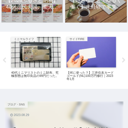
【2026ふるさと納税】
【好きなことでゆるく
40代庶民夫婦、楽天市
働く】未経験で事業を
場のおすすめ返礼品10
立ち上げ10年、元社畜
選。
アラサー女の話。
ミニマルライフ
サイドFIRE
サ
40代ミニマリストのミニ財布、究
【何に使った？】三井住友カード
【新
司祭
極形態は無印良品の99円だった。
ゴールド(NL)100万円修行｜2023
戦。
年1月
略
ブログ・SNS
2023.08.29