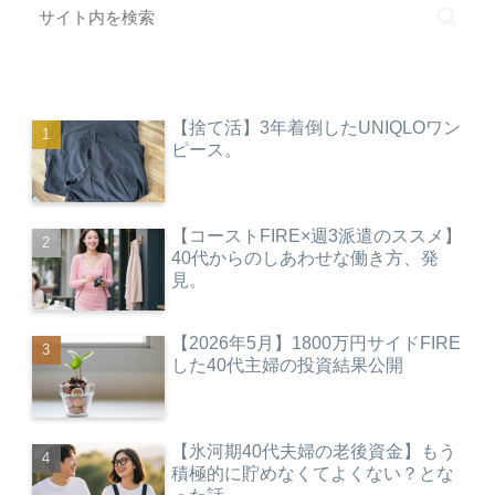
【捨て活】3年着倒したUNIQLOワン
ピース。
【コーストFIRE×週3派遣のススメ】
40代からのしあわせな働き方、発
見。
【2026年5月】1800万円サイドFIRE
した40代主婦の投資結果公開
【氷河期40代夫婦の老後資金】もう
積極的に貯めなくてよくない？とな