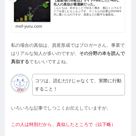
【資産増の分岐点】サイドFIREしたい40代、
先人の真似が最適解だった。
こんにちは。好きなことでゆるく働き、都心ミニマルラ
イフを楽しむもふもふです。※こちらの記事は2023年6
月に書いたものですが、資産などの数字を最新化
（2026年7月時点）するリライトをしています。2026年
2月時点で、私の個人資産が3000...
mof-yuru.com
私の場合の真似は、資産形成ではブロガーさん、事業で
はリアルな知人が多いのですが、
その分野の本を読んで
真似する
でもいいですよね。
コツは、読むだけじゃなくて、実際に行動
すること！
いろいろな記事でしつこくお伝えしていますが、
この人は特別だから、真似したところで（以下略）