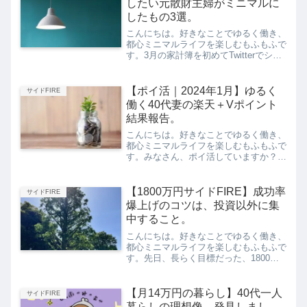
したい元散財主婦がミニマルに
したもの3選。
こんにちは。好きなことでゆるく働き、
都心ミニマルライフを楽しむもふもふで
す。3月の家計簿を初めてTwitterでシェ
アしたら、たくさんの方に見ていただい
たようで、週間PVが過去最高になりま
した。「いやいやサイドFIRE目指すな
【ポイ活｜2024年1月】ゆるく
サイドFIRE
ら、まず家賃を...
働く40代妻の楽天＋Vポイント
結果報告。
こんにちは。好きなことでゆるく働き、
都心ミニマルライフを楽しむもふもふで
す。みなさん、ポイ活していますか？私
は細々とした節約が苦手すぎるのです
が、ポイ活だけはクレジットカードを設
定したり、楽天市場で買い物するだけな
【1800万円サイドFIRE】成功率
サイドFIRE
ので、続いています。そんな...
爆上げのコツは、投資以外に集
中すること。
こんにちは。好きなことでゆるく働き、
都心ミニマルライフを楽しむもふもふで
す。先日、長らく目標だった、1800万
円サイドFIREを達成しました。この景
色を自分の目で見てみての感想は、こち
ら。まじで、最高。無理のない10年の
【月14万円の暮らし】40代一人
サイドFIRE
資産形成でこの暮らし...
暮らしの理想像、発見しまし