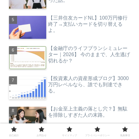
った話。
【三井住友カードNL】100万円修行
終了→支払いカードを切り替える
よ。
【金融庁のライフプランシミュレー
ター｜2026】 今のままで、人生逃げ
切れるか？
【投資素人の資産形成ブログ】3000
万円レベルなら、誰でも到達でき
る。
【お金至上主義の落とし穴？】無駄
を排除しすぎた人の末路。
自己紹介
お問合せ
サイトマップ
プライバシーポリシー
免責事項
【好きなことでゆるく働く】未経験