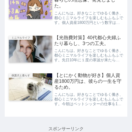
た。
こんにちは。好きなことでゆるく働き、
都心ミニマルライフを楽しむもふもふで
す。個人資産1800万円という数字は、
当時の私が生活費負担が月12万円・一
人暮らしなら12万円想定だったところ
から算出しました。注：今の生活費は浪
【光熱費対策】40代都心夫婦ふ
ミニマルライフ
費夫と半々なので、もう...
たり暮らし、3つの工夫。
こんにちは。好きなことでゆるく働き、
都心ミニマルライフを楽しむもふもふで
す。先日10年に１度の寒波が来たらし
いですが、東京はまだそこまで寒く感じ
ませんでした。ただ…電気代が怖い！
SNSでも光熱費の高騰が話題になって
【とにかく動物が好き】個人資
保護犬と暮らす
います。そこで今回は、私が...
産1800万円は、彼らの一生を守
るため。
こんにちは。好きなことでゆるく働き、
都心ミニマルライフを楽しむもふもふで
す。今朝はペットシッターの仕事を1件
こなしてから帰宅し、もふもふさんと遊
んでいます。私の帰宅を喜ぶ、もふもふ
犬彼女が幸せそうだと、私も幸せ。とて
もシンプルなのですが、こ...
スポンサーリンク