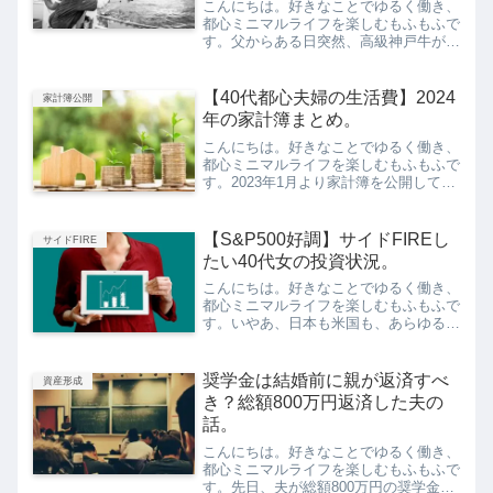
こんにちは。好きなことでゆるく働き、
都心ミニマルライフを楽しむもふもふで
す。父からある日突然、高級神戸牛が届
きました。庶民夫婦あて、突然の木箱木
箱にビビりながら、オープンしてみる
と…まごうことなき、高級肉でした。
【40代都心夫婦の生活費】2024
家計簿公開
な、なにごと？！今回は、「健...
年の家計簿まとめ。
こんにちは。好きなことでゆるく働き、
都心ミニマルライフを楽しむもふもふで
す。2023年1月より家計簿を公開してい
ます。過去の家計簿▶︎【40代都心夫婦
の生活費】毎月の家計簿公開年間の家計
簿の結果を、記録のためにまとめておき
【S&P500好調】サイドFIREし
サイドFIRE
ます。自分用の記録...
たい40代女の投資状況。
こんにちは。好きなことでゆるく働き、
都心ミニマルライフを楽しむもふもふで
す。いやあ、日本も米国も、あらゆる指
標が好調ですね。米国の大手銀行が破綻
したとは思えぬ流れ。日経平均も33年
ぶりに3万3千円台とは…！驚きまし
奨学金は結婚前に親が返済すべ
資産形成
た。投資額の推移と私の持っ...
き？総額800万円返済した夫の
話。
こんにちは。好きなことでゆるく働き、
都心ミニマルライフを楽しむもふもふで
す。先日、夫が総額800万円の奨学金を