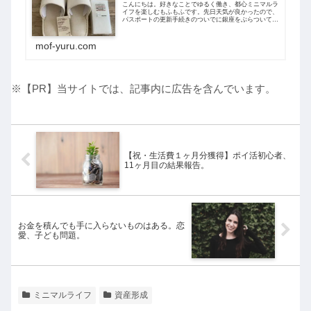
こんにちは。好きなことでゆるく働き、都心ミニマルラ
イフを楽しむもふもふです。先日天気が良かったので、
パスポートの更新手続きのついでに銀座をぶらついてき
ました。フリーランスの良い点は、なんといっても平日
に自由に動けることですね。電車は空いてい...
mof-yuru.com
※【PR】当サイトでは、記事内に広告を含んでいます。
【祝・生活費１ヶ月分獲得】ポイ活初心者、
11ヶ月目の結果報告。
お金を積んでも手に入らないものはある。恋
愛、子ども問題。
ミニマルライフ
資産形成