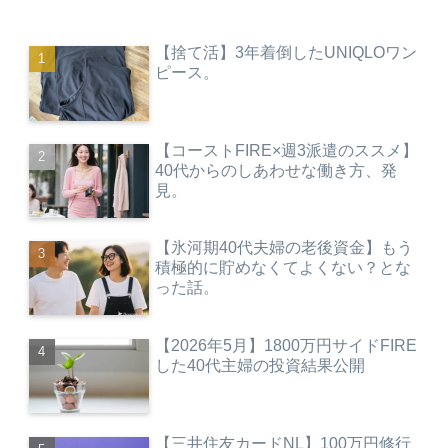
【捨て活】3年着倒したUNIQLOワン
ピース。
【コーストFIRE×週3派遣のススメ】
40代からのしあわせな働き方、発
見。
【氷河期40代夫婦の老後資金】もう
積極的に貯めなくてよくない？とな
った話。
【2026年5月】1800万円サイドFIRE
した40代主婦の投資結果公開
【三井住友カードNL】100万円修行