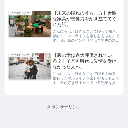
完済しました。そのことについてはこち
らの記事に詳しくまとめてあるのです
が、先日そのことをツイートしたら、思
【未来の憧れの暮らし方】素敵
ミニマルライフ
いがけず多くの反応をいた...
な家具が想像力をかき立ててく
れた話。
こんにちは。好きなことでゆるく働き、
都心ミニマルライフを楽しむもふもふで
す。我が家のインテリアは全て夫の趣味
なのですが、動物がいるため家具は安価
なものばかりです。現在の我が家。この
ダイニングテーブルセットはIKEAのも
【親の愛は過大評価されてい
ミニマルライフ
のなのですが、夫として...
る？】子ども時代に愛情を受け
なかった人へ。
こんにちは。好きなことでゆるく働き、
都心ミニマルライフを楽しむもふもふで
す。私が好き勝手やっている光景を見
て、友人からこう言われることがたまに
あります。もふちゃんは、ご両親に愛さ
れて育ったんだね。自己肯定感が高いも
んね。ただ、私自身は「親に...
スポンサーリンク