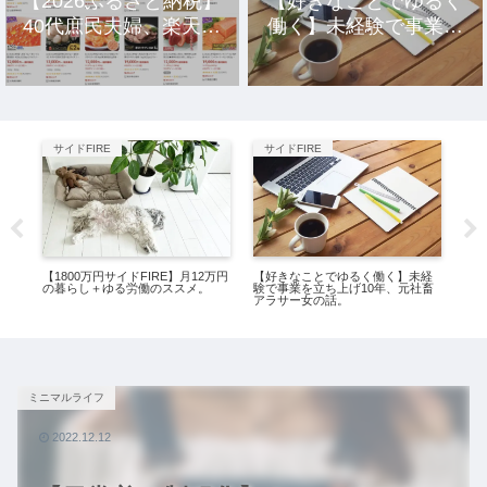
【2026ふるさと納税】
【好きなことでゆるく
40代庶民夫婦、楽天市
働く】未経験で事業を
場のおすすめ返礼品10
立ち上げ10年、元社畜
選。
アラサー女の話。
サイドFIRE
サイドFIRE
サ
【1800万円サイドFIRE】月12万円
【好きなことでゆるく働く】未経
【新
司祭
の暮らし＋ゆる労働のススメ。
験で事業を立ち上げ10年、元社畜
戦。
アラサー女の話。
略
ミニマルライフ
2022.12.12