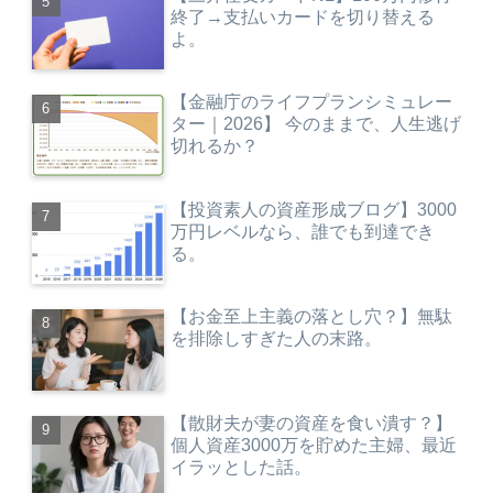
終了→支払いカードを切り替える
よ。
【金融庁のライフプランシミュレー
ター｜2026】 今のままで、人生逃げ
切れるか？
【投資素人の資産形成ブログ】3000
万円レベルなら、誰でも到達でき
る。
【お金至上主義の落とし穴？】無駄
を排除しすぎた人の末路。
【散財夫が妻の資産を食い潰す？】
個人資産3000万を貯めた主婦、最近
イラッとした話。