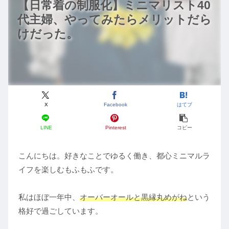
【日常着の制服化】ミニマリスト40
代主婦、やってみたらメリットだら
けだった。
X
Facebook
はてブ
LINE
Pinterest
コピー
こんにちは。好きなことでゆるく働き、都心ミニマルラ
イフを楽しむもふもふです。
私はほぼ一年中、
オーバーオールと黒縁丸めがね
という
格好で過ごしています。