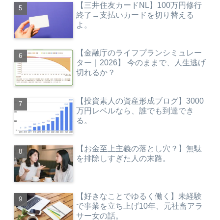
【三井住友カードNL】100万円修行
終了→支払いカードを切り替える
よ。
【金融庁のライフプランシミュレー
ター｜2026】 今のままで、人生逃げ
切れるか？
【投資素人の資産形成ブログ】3000
万円レベルなら、誰でも到達でき
る。
【お金至上主義の落とし穴？】無駄
を排除しすぎた人の末路。
【好きなことでゆるく働く】未経験
で事業を立ち上げ10年、元社畜アラ
サー女の話。