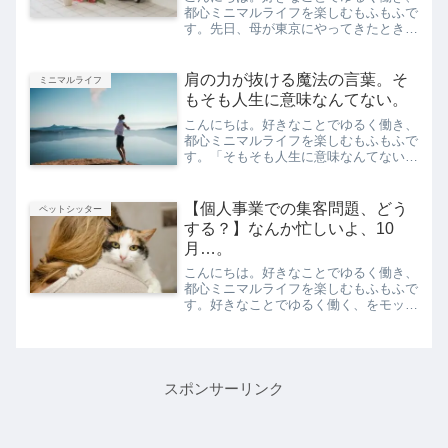
都心ミニマルライフを楽しむもふもふで
す。先日、母が東京にやってきたとき、
一緒に近所を歩いていたらちょうど私の
お客様に遭遇しまして。母とお客さんが
にこにこ話しているのを眺めて、私が明
肩の力が抜ける魔法の言葉。そ
ミニマルライフ
確に気づいたことがありま...
もそも人生に意味なんてない。
こんにちは。好きなことでゆるく働き、
都心ミニマルライフを楽しむもふもふで
す。「そもそも人生に意味なんてないん
だからさ」これは私が何かに迷った時、
夫がよく口にする言葉です。私はこの言
葉がかなり好きです。これを読めば有意
【個人事業での集客問題、どう
ペットシッター
義に時間を使っていないも...
する？】なんか忙しいよ、10
月…。
こんにちは。好きなことでゆるく働き、
都心ミニマルライフを楽しむもふもふで
す。好きなことでゆるく働く、をモット
ーにしている私ですが、10月は既存の
お客様のご依頼が重なりに重なり、実は
けっこう疲れています。ここ1年、新規
依頼は一切受けていないの...
スポンサーリンク