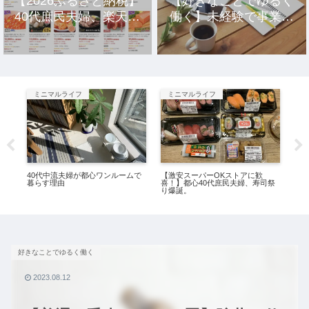
【2026ふるさと納税】
【好きなことでゆるく
40代庶民夫婦、楽天市
働く】未経験で事業を
場のおすすめ返礼品10
立ち上げ10年、元社畜
選。
アラサー女の話。
ミニマルライフ
ミニマルライフ
サ
万円
40代中流夫婦が都心ワンルームで
【激安スーパーOKストアに歓
【
暮らす理由
喜！】都心40代庶民夫婦、寿司祭
ゴー
り爆誕。
年1
好きなことでゆるく働く
2023.08.12