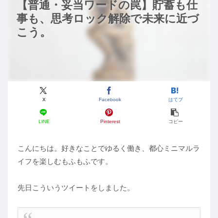
【普通・妥当ワードの罠】貯蓄も仕
事も、思考ロック解除で未来に近づ
こう。
X
Facebook
はてブ
LINE
Pinterest
コピー
こんにちは。好きなことでゆるく働き、都心ミニマルラ
イフを楽しむもふもふです。
先日こういうツイートをしました。