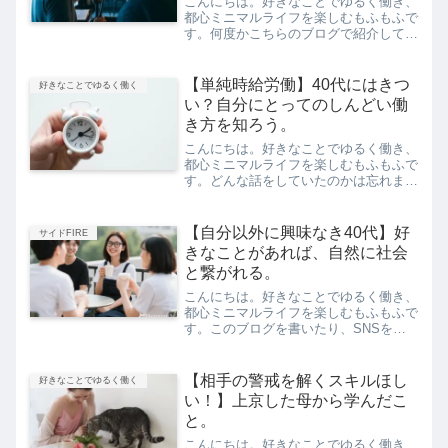
こんにちは。好きなことでゆるく働き、
都心ミニマルライフを楽しむもふもふで
す。何度かこちらのブログで紹介してい
ますが、私は「神は細部に宿る」という
言葉が好きです。これは私が制作職だっ
た会社員時代に、クリエイティブディレ
【単純時給労働】40代にはきつ
好きなことでゆるく働く
クターでもあった上司に言...
い？自分にとってのしんどい働
き方を知ろう。
こんにちは。好きなことでゆるく働き、
都心ミニマルライフを楽しむもふもふで
す。どんな話をしていたのかは忘れまし
たが、夫がふと俺は時給労働は、もう無
理かもと言っていました。私は単純労働
がけっこう好きなのですが、夫にとって
【自分以外に興味なき40代】好
サイドFIRE
はアルバイト時代のような...
きなことがあれば、自然に社会
と繋がれる。
こんにちは。好きなことでゆるく働き、
都心ミニマルライフを楽しむもふもふで
す。このブログを書いたり、SNSを眺
めていて気づいたことがあります。それ
は、私が外の世界に、興味をもてない人
だったということ。良くも悪くも、自分
【相手の警戒を解くスキルほし
好きなことでゆるく働く
のこと以外では、それほど...
い！】上京した母から学んだこ
と。
こんにちは。好きなことでゆるく働き、