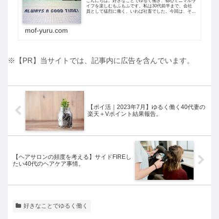
こんにちは。好きなことでゆるく働き、都心ミニマルラ
イフを楽しむもふもふです。私は30代前半まで、会社
員として猛烈に働く、いわば社畜でした。今回は、そん
な私が「楽しいことだけして生きていくって無理なのか
な？」と思った時のことを綴ってみます。結...
mof-yuru.com
※【PR】当サイトでは、記事内に広告を含んでいます。
【ポイ活｜2023年7月】ゆるく働く40代妻の
楽天＋Vポイント結果報告。
【ヘアサロンの頻度を考える】サイドFIREし
たい40代のヘアケア事情。
好きなことでゆるく働く