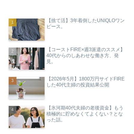
【捨て活】3年着倒したUNIQLOワン
ピース。
【コーストFIRE×週3派遣のススメ】
40代からのしあわせな働き方、発
見。
【2026年5月】1800万円サイドFIRE
した40代主婦の投資結果公開
【氷河期40代夫婦の老後資金】もう
積極的に貯めなくてよくない？とな
った話。