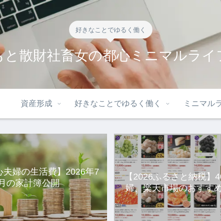
好きなことでゆるく働く
もと散財社畜女の都心ミニマルライ
資産形成
好きなことでゆるく働く
ミニマル
心夫婦の生活費】2026年7
【2026ふるさと納税】
月の家計簿公開
婦、楽天市場のおすすめ
選。