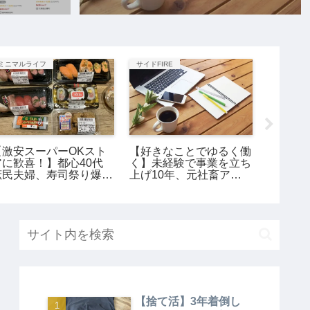
ミニマルライフ
サイドFIRE
ミニマルラ
【激安スーパーOKスト
【好きなことでゆるく働
40代ミ
アに歓喜！】都心40代
く】未経験で事業を立ち
ニ財布
庶民夫婦、寿司祭り爆
上げ10年、元社畜アラ
良品の9
誕。
サー女の話。
【捨て活】3年着倒し