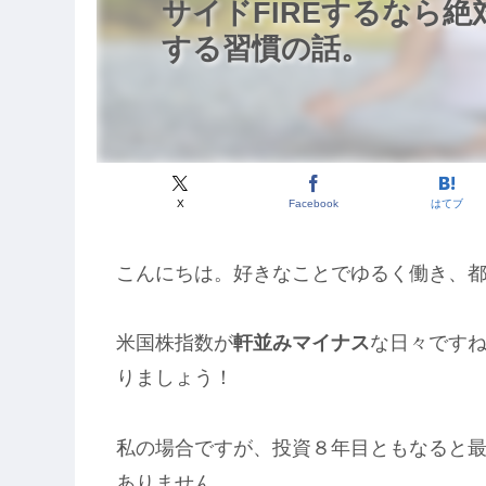
サイドFIREするなら
する習慣の話。
X
Facebook
はてブ
こんにちは。好きなことでゆるく働き、
米国株指数が
軒並みマイナス
な日々です
りましょう！
私の場合ですが、投資８年目ともなると
ありません。