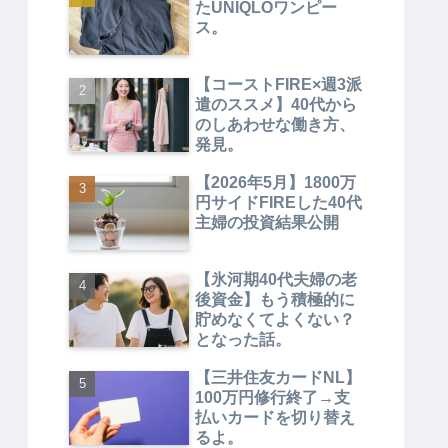
たUNIQLOワンピー
ス。
【コーストFIRE×週3派
遣のススメ】40代から
のしあわせな働き方、
発見。
【2026年5月】1800万
円サイドFIREした40代
主婦の投資結果公開
【氷河期40代夫婦の老
後資金】もう積極的に
貯めなくてよくない？
となった話。
【三井住友カードNL】
100万円修行終了→支
払いカードを切り替え
るよ。