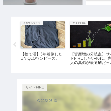
ミニマルライフ
サイドFIRE
立夫婦。
【捨て活】3年着倒した
【資産増の分岐点】サ
婦のリア
UNIQLOワンピース。
ドFIREしたい40代、
人の真似が最適解だっ
た。
サイドFIRE
2022.05.13