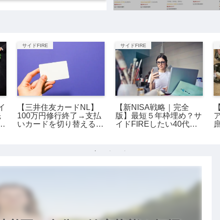
サイドFIRE
サイドFIRE
イ
【三井住友カードNL】
【新NISA戦略｜完全
先
100万円修行終了→支払
版】最短５年枠埋め？サ
いカードを切り替える
イドFIREしたい40代女
よ。
の資産設計。