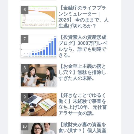
【金融庁のライフプラ
ンシミュレーター｜
2026】 今のままで、人
生逃げ切れるか？
【投資素人の資産形成
ブログ】3000万円レベ
ルなら、誰でも到達で
きる。
【お金至上主義の落と
し穴？】無駄を排除し
すぎた人の末路。
【好きなことでゆるく
働く】未経験で事業を
立ち上げ10年、元社畜
アラサー女の話。
【散財夫が妻の資産を
食い潰す？】個人資産