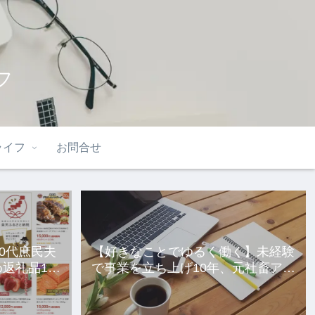
フ
ライフ
お問合せ
40代庶民夫
【好きなことでゆるく働く】未経験
返礼品10
で事業を立ち上げ10年、元社畜アラ
サー女の話。