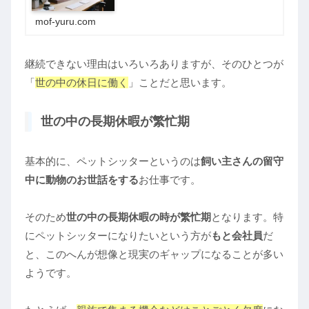
しています。会社員だった頃と比べると、いや、比べな
くても、毎日が平和でノーストレスで、なん...
mof-yuru.com
継続できない理由はいろいろありますが、そのひとつが
「
世の中の休日に働く
」ことだと思います。
世の中の長期休暇が繁忙期
基本的に、ペットシッターというのは
飼い主さんの留守
中に動物のお世話をする
お仕事です。
そのため
世の中の長期休暇の時が繁忙期
となります。特
にペットシッターになりたいという方が
もと会社員
だ
と、このへんが想像と現実のギャップになることが多い
ようです。