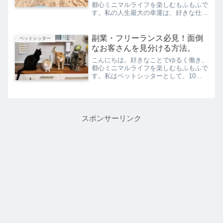
都心ミニマルライフを楽しむもふもふで
す。私の人生最大の幸運は、好きな仕事
に出会ったことです。私は直感で動く人
間のため、この職業（ペットシッターで
す）を知った瞬間に、幸運と認識するこ
副業・フリーランス必見！面倒
ペットシッター
とができました。ただ、こ...
なお客さんを見分ける方法。
こんにちは。好きなことでゆるく働き、
都心ミニマルライフを楽しむもふもふで
す。私はペットシッターとして、10年
近く一人で仕事をしています。今回は、
サービス系個人事業を長年やってきた私
が思う「面倒なお客さんを回避する方
法」について、ご紹介します...
スポンサーリンク