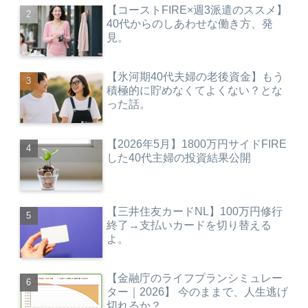
【コーストFIRE×週3派遣のススメ】
40代からのしあわせな働き方、発
見。
【氷河期40代夫婦の老後資金】もう
積極的に貯めなくてよくない？とな
った話。
【2026年5月】1800万円サイドFIRE
した40代主婦の投資結果公開
【三井住友カードNL】100万円修行
終了→支払いカードを切り替える
よ。
【金融庁のライフプランシミュレー
ター｜2026】 今のままで、人生逃げ
切れるか？