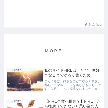
もふもふ
私のサイドFIREは、ただ一生好
サイドFIRE
きなことでゆるく働くため。
こんにちは。好きなことでゆるく働き、
都心ミニマルライフを楽しむもふもふで
す。先日、こんな投稿をしました。会社
を辞める時、「好きなことでゆるく働
く？そんな都合のいいことできるわけな
いよ」って上司に言われたけど、あっさ
【FIRE卒業へ批判？】FIREした
サイドFIRE
りできた。そして今は「そん...
ら後戻りできないと思い込む人