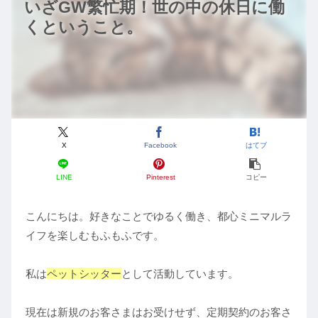
いざGW繁忙期！世の中の休日に働
くということ。
X
Facebook
はてブ
LINE
Pinterest
コピー
こんにちは。好きなことでゆるく働き、都心ミニマルラ
イフを楽しむもふもふです。
私は
ペットシッター
として活動しています。
現在は新規のお客さまはお受けせず、定期契約のお客さ