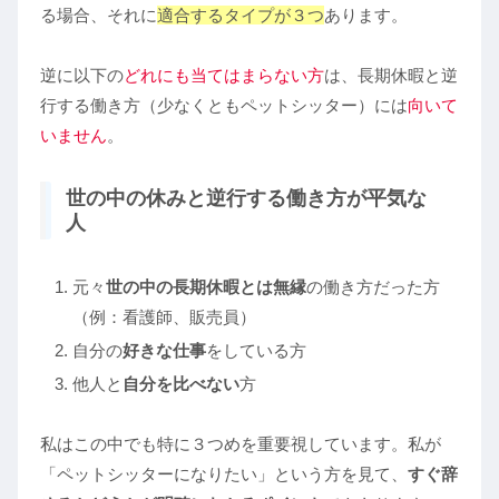
る場合、それに
適合するタイプが３つ
あります。
逆に以下の
どれにも当てはまらない方
は、長期休暇と逆
行する働き方（少なくともペットシッター）には
向いて
いません
。
世の中の休みと逆行する働き方が平気な
人
元々
世の中の長期休暇とは無縁
の働き方だった方
（例：看護師、販売員）
自分の
好きな仕事
をしている方
他人と
自分を比べない
方
私はこの中でも特に３つめを重要視しています。私が
「ペットシッターになりたい」という方を見て、
すぐ辞