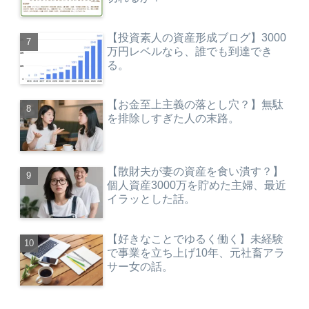
【投資素人の資産形成ブログ】3000
万円レベルなら、誰でも到達でき
る。
【お金至上主義の落とし穴？】無駄
を排除しすぎた人の末路。
【散財夫が妻の資産を食い潰す？】
個人資産3000万を貯めた主婦、最近
イラッとした話。
【好きなことでゆるく働く】未経験
で事業を立ち上げ10年、元社畜アラ
サー女の話。