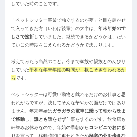
していた時のことです。
「ペットシッター事業で独立するのが夢」と目を輝かせ
て入ってきた方（いわば後輩）の大半は、
年末年始の忙
しさで挫折
していました。継続できるかどうかは、たい
ていこの時期をこえられるかどうかで決まります。
考えてみたら当然のこと。今まで家族や親族とのんびり
していた
平和な年末年始の時間が、根こそぎ奪われるか
ら
です。
ペットシッターは可愛い動物と戯れるだけのお仕事と思
われがちですが、決してそんな華やかな面だけではあり
ません。年末年始は
ガラガラの電車に乗って朝から晩ま
で移動
し、
誰とも話をせず
仕事をするのです。飲食店も
軒並みお休みなので、年始の早朝から
コンビニでおにぎ
り
を買って、移動時間に追われるため
極寒の外を歩きな