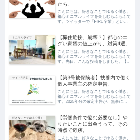
たち。
こんにちは。好きなことでゆるく働き、
都心ミニマルライフを楽しむもふもふで
す。ツイッターで「FIRE卒業」という
ワードが話題のようです。そのなかで
「低予算でFIREした人たちが、FIRE卒
業といって就職している。これってただ
【職住近接、崩壊？】都心のエ
ミニマルライフ
のFIRE失敗って...
グい家賃の値上がり、対策4選。
こんにちは。好きなことでゆるく働き、
都心ミニマルライフを楽しむもふもふで
す。先日、こんな投稿をしました。【悲
報】都心の賃料値上がりがエグい。住ん
でいるマンションで空室が出たんだけ
ど、賃料が尋常でないほど値上げされて
【第3号被保険者】扶養内で働く
サイドFIRE
いた。うちも8年前の引っ越...
個人事業主の確定申告。
こんにちは。好きなことでゆるく働き、
都心ミニマルライフを楽しむもふもふで
す。2025年分の確定申告が、無事に終
わりました。というか今年は作業があま
りに楽だったので、1月中に入力を終わ
らせていたくらいでした。それもこれ
【労働条件で悩む必要なし】や
好きなことでゆるく働く
も、サイドFIREして仕...
りたいことに出会うって、その
時点で奇跡。
こんにちは。好きなことでゆるく働き、