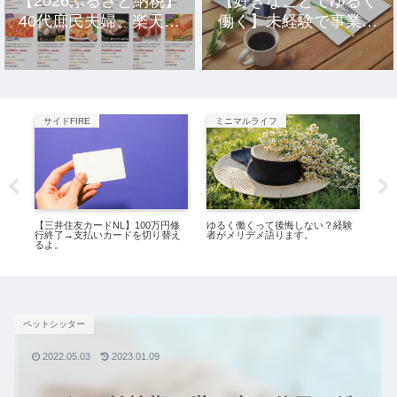
【2026ふるさと納税】
【好きなことでゆるく
40代庶民夫婦、楽天市
働く】未経験で事業を
場のおすすめ返礼品10
立ち上げ10年、元社畜
選。
アラサー女の話。
サイドFIRE
ミニマルライフ
サ
、究
【三井住友カードNL】100万円修
ゆるく働くって後悔しない？経験
【
た。
行終了→支払いカードを切り替え
者がメリデメ語ります。
験で
るよ。
ア
ペットシッター
2022.05.03
2023.01.09