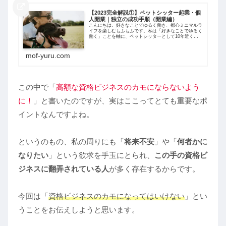
【2023完全解説①】ペットシッター起業・個
人開業｜独立の成功手順（開業編）
こんにちは。好きなことでゆるく働き、都心ミニマルラ
イフを楽しむもふもふです。私は「好きなことでゆるく
働く」ことを軸に、ペットシッターとして10年近く活
動しています。ここ数年「個人開業でペットシッターに
なりたい」というご相談を本当に多くいただ...
mof-yuru.com
この中で「
高額な資格ビジネスのカモにならないよう
に！
」と書いたのですが、実はここってとても重要なポ
イントなんですよね。
というのもの、私の周りにも「
将来不安
」や「
何者かに
なりたい
」という欲求を手玉にとられ、
この手の資格ビ
ジネスに翻弄されている人
が多く存在するからです。
今回は「
資格ビジネスのカモになってはいけない
」とい
うことをお伝えしようと思います。