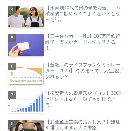
【氷河期40代夫婦の老後資金】もう
積極的に貯めなくてよくない？とな
った話。
【三井住友カードNL】100万円修行
終了→支払いカードを切り替える
よ。
【金融庁のライフプランシミュレー
ター｜2026】 今のままで、人生逃げ
切れるか？
【投資素人の資産形成ブログ】3000
万円レベルなら、誰でも到達でき
る。
【お金至上主義の落とし穴？】無駄
を排除しすぎた人の末路。