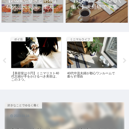
【2026ふるさと納税】
【好きなことでゆるく
40代庶民夫婦、楽天市
働く】未経験で事業を
場のおすすめ返礼品10
立ち上げ10年、元社畜
選。
アラサー女の話。
ポイ活
ミニマルライフ
ミ
、究
【美容室は０円】ミニマリスト40
40代中流夫婦が都心ワンルームで
ゆ
た。
代主婦が手をかけるべき美容は、
暮らす理由
者
この３つ。
好きなことでゆるく働く
2023.01.16