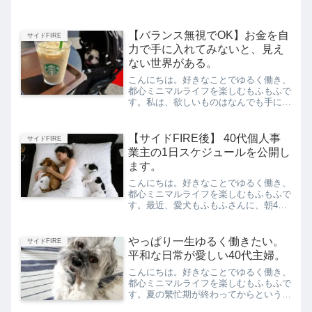
【バランス無視でOK】お金を自
サイドFIRE
力で手に入れてみないと、見え
ない世界がある。
こんにちは。好きなことでゆるく働き、
都心ミニマルライフを楽しむもふもふで
す。私は、欲しいものはなんでも手に入
れたい人間です。たとえば、私が各年代
で熱望したことは、こちら。20代で
は、年収1000万円30代では、好きなこ
【サイドFIRE後】 40代個人事
サイドFIRE
とでの個人事業40代で...
業主の1日スケジュールを公開し
ます。
こんにちは。好きなことでゆるく働き、
都心ミニマルライフを楽しむもふもふで
す。最近、愛犬もふもふさんに、朝4時
半には起こされるようになりました。そ
のため、お昼までの時間が長い！自由時
間がたっぷりあって、なにやら毎日が楽
やっぱり一生ゆるく働きたい。
サイドFIRE
しいのです。せっかくなの...
平和な日常が愛しい40代主婦。
こんにちは。好きなことでゆるく働き、
都心ミニマルライフを楽しむもふもふで
す。夏の繁忙期が終わってからというも
の、私はあいかわらずゆるく働き、だら