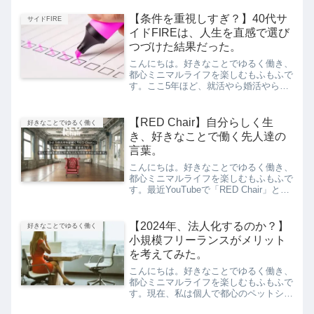
けた日々を送っています。今回は、「今
後もやっぱりゆるく働きたい」という、
【条件を重視しすぎ？】40代サ
サイドFIRE
私の思いについてお伝えし...
イドFIREは、人生を直感で選び
つづけた結果だった。
こんにちは。好きなことでゆるく働き、
都心ミニマルライフを楽しむもふもふで
す。ここ5年ほど、就活やら婚活やらを
している方たちと話していて思うのは、
これ。みんな、ちょっと、条件を重要視
しすぎじゃない？今回は、「気持ちが動
【RED Chair】自分らしく生
好きなことでゆるく働く
かない？一度条件をリセッ...
き、好きなことで働く先人達の
言葉。
こんにちは。好きなことでゆるく働き、
都心ミニマルライフを楽しむもふもふで
す。最近YouTubeで「RED Chair」とい
うYahoo! JAPANがやっている対談形式
の動画をよく観ています。これが面白
い！このブログのテーマである「好きな
【2024年、法人化するのか？】
好きなことでゆるく働く
こ...
小規模フリーランスがメリット
を考えてみた。
こんにちは。好きなことでゆるく働き、
都心ミニマルライフを楽しむもふもふで
す。現在、私は個人で都心のペットシッ
ターとして活動しています。過去の記事