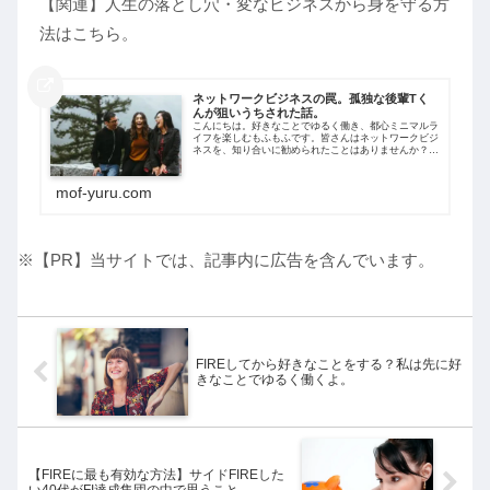
【関連】人生の落とし穴・変なビジネスから身を守る方
法はこちら。
ネットワークビジネスの罠。孤独な後輩Tく
んが狙いうちされた話。
こんにちは。好きなことでゆるく働き、都心ミニマルラ
イフを楽しむもふもふです。皆さんはネットワークビジ
ネスを、知り合いに勧められたことはありませんか？今
回は、私が見てきたネットワークビジネスについて思う
ことを綴ります。結論からいうと、私はネッ...
mof-yuru.com
※【PR】当サイトでは、記事内に広告を含んでいます。
FIREしてから好きなことをする？私は先に好
きなことでゆるく働くよ。
【FIREに最も有効な方法】サイドFIREした