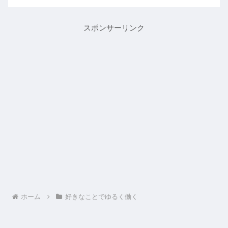
でも書いているのですが、既存クライア
ントからどうしても追加で依頼できない
か別日でなんとか来れる日...
スポンサーリンク
ホーム
好きなことでゆるく働く