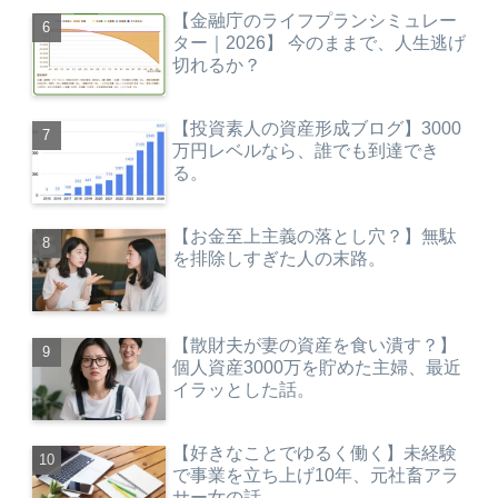
【金融庁のライフプランシミュレー
ター｜2026】 今のままで、人生逃げ
切れるか？
【投資素人の資産形成ブログ】3000
万円レベルなら、誰でも到達でき
る。
【お金至上主義の落とし穴？】無駄
を排除しすぎた人の末路。
【散財夫が妻の資産を食い潰す？】
個人資産3000万を貯めた主婦、最近
イラッとした話。
【好きなことでゆるく働く】未経験
で事業を立ち上げ10年、元社畜アラ
サー女の話。