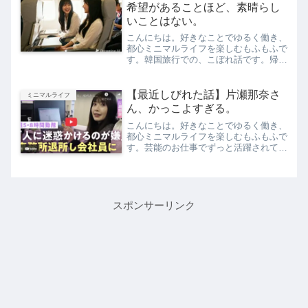
界。」についてお伝えします。...
希望があることほど、素晴らし
いことはない。
こんにちは。好きなことでゆるく働き、
都心ミニマルライフを楽しむもふもふで
す。韓国旅行での、こぼれ話です。帰り
の機内で、隣の席だった日本人の女子ふ
たりが、こんな会話をしていました。楽
しかったね。明日（月曜日）から仕事、
【最近しびれた話】片瀬那奈さ
ミニマルライフ
やだなあ。わかる、わかる...
ん、かっこよすぎる。
こんにちは。好きなことでゆるく働き、
都心ミニマルライフを楽しむもふもふで
す。芸能のお仕事でずっと活躍されてい
た片瀬那奈さんが、現在フルタイムの会
社員をしているようです。以前YouTube
にてこのお仕事動画を拝見していたので
すが、最近ではニュ...
スポンサーリンク