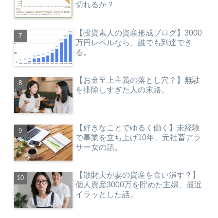
切れるか？
【投資素人の資産形成ブログ】3000
万円レベルなら、誰でも到達でき
る。
【お金至上主義の落とし穴？】無駄
を排除しすぎた人の末路。
【好きなことでゆるく働く】未経験
で事業を立ち上げ10年、元社畜アラ
サー女の話。
【散財夫が妻の資産を食い潰す？】
個人資産3000万を貯めた主婦、最近
イラッとした話。