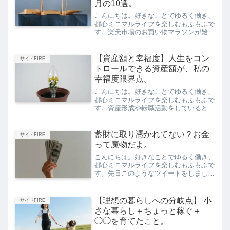
月の10選。
こんにちは。好きなことでゆるく働き、
都心ミニマルライフを楽しむもふもふで
す。楽天市場のお買い物マラソンが始ま
りましたね。なんと9月から楽天市場ア
プリでSPU0.5%が廃止されてしまった
ので、私のSPUは基本3.5%にまで下が
【資産額と幸福度】人生をコン
サイドFIRE
ってしまいました...
トロールできる資産額が、私の
幸福度限界点。
こんにちは。好きなことでゆるく働き、
都心ミニマルライフを楽しむもふもふで
す。資産形成や転職活動をしていると、
こういう定説を聞いたことはありません
か？年収800万円あたりから、幸福度は
ゆるやかになるそれと同じで、私は資産
蓄財に取り憑かれてない？お金
サイドFIRE
額も、人によって幸福度...
って魔物だよ。
こんにちは。好きなことでゆるく働き、
都心ミニマルライフを楽しむもふもふで
す。先日このようなツイートをしまし
た。私は3000万円以上は貯めないと決
めている。お金って魔物。不安のために
際限なく貯めると、私の場合は蓄財に取
【理想の暮らしへの分岐点】 小
サイドFIRE
り憑かれちゃう。私にとっ...
さな暮らし＋ちょっと稼ぐ＋
◯◯を育てたこと。