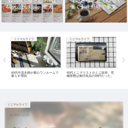
【2026ふるさと納税】
【好きなことでゆるく
40代庶民夫婦、楽天市
働く】未経験で事業を
場のおすすめ返礼品10
立ち上げ10年、元社畜
選。
アラサー女の話。
ミニマルライフ
ミニマルライフ
ミ
00
40代中流夫婦が都心ワンルームで
40代ミニマリストのミニ財布、究
ゆ
暮らす理由
極形態は無印良品の99円だった。
者
ミニマルライフ
2025.12.23