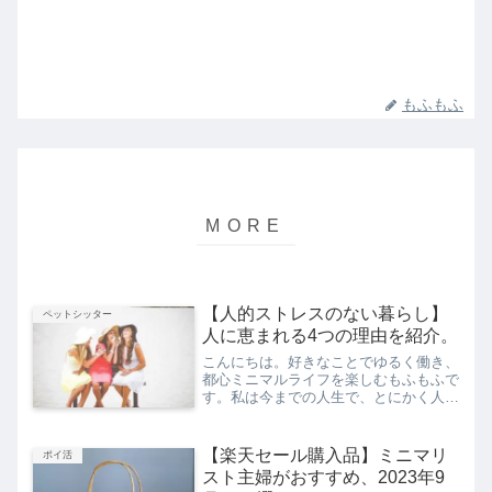
もふもふ
【人的ストレスのない暮らし】
ペットシッター
人に恵まれる4つの理由を紹介。
こんにちは。好きなことでゆるく働き、
都心ミニマルライフを楽しむもふもふで
す。私は今までの人生で、とにかく人に
だけは恵まれています。なぜだろう？と
いうことが長らく謎なのですが、これを
機に深掘りしてみたいと思います。なぜ
【楽天セール購入品】ミニマリ
ポイ活
か人に恵まれる人生私はな...
スト主婦がおすすめ、2023年9