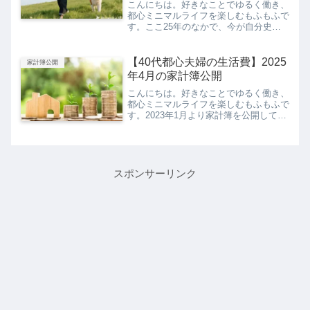
こんにちは。好きなことでゆるく働き、
都心ミニマルライフを楽しむもふもふで
す。ここ25年のなかで、今が自分史上
最高の暮らしとなりました。収入やりが
いストレスのなさ自由な時間のバランス
が、今の自分にとって、これ以上ないほ
【40代都心夫婦の生活費】2025
家計簿公開
ど最適に整ったんですね。...
年4月の家計簿公開
こんにちは。好きなことでゆるく働き、
都心ミニマルライフを楽しむもふもふで
す。2023年1月より家計簿を公開してい
ます。過去の家計簿▶︎【40代都心夫婦
の生活費】毎月の家計簿公開最初にこと
わっておくと、我が家は倹約家でもな
く、超都心のため家賃...
スポンサーリンク