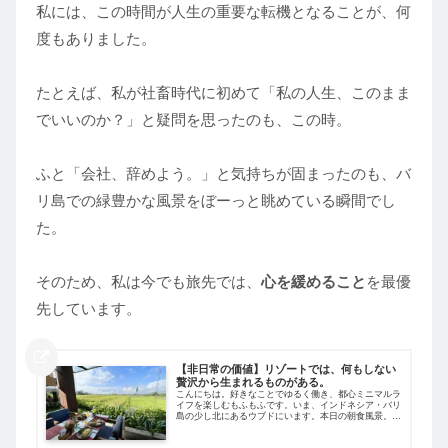
私には、この時間が人生の重要な転機となることが、何
度もありました。
たとえば、私が社畜時代に初めて「私の人生、このまま
でいいのか？」と疑問を思ったのも、この時。
ふと「会社、辞めよう。」と気持ちが固まったのも、バ
リ島での緑豊かな風景をぼーっと眺めている瞬間でし
た。
そのため、私は今でも旅先では、
心を緩めること
を最優
先しています。
【非日常の価値】リゾートでは、何もしない
贅沢から生まれるものがある。
こんにちは。好きなことでゆるく働き、都心ミニマルラ
イフを楽しむもふもふです。いま、インドネシア・バリ
島の少し北にあるウブドにいます。本日の朝食風景。ラ
イステラスが美しい。旅にでるたびにしみじみ思うので
すが、私には「何もしない時間」が、自分的...