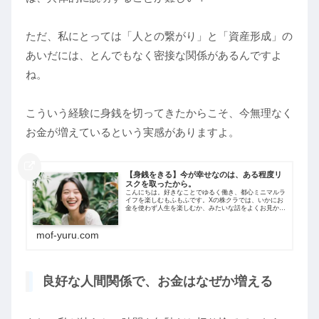
ただ、私にとっては「人との繋がり」と「資産形成」の
あいだには、とんでもなく密接な関係があるんですよ
ね。
こういう経験に身銭を切ってきたからこそ、今無理なく
お金が増えているという実感がありますよ。
【身銭をきる】今が幸せなのは、ある程度リ
スクを取ったから。
こんにちは。好きなことでゆるく働き、都心ミニマルラ
イフを楽しむもふもふです。Xの株クラでは、いかにお
金を使わず人生を楽しむか、みたいな話をよくお見かけ
します。もちろんそれも資産形成の大正解なのですが、
私はそれと同じくらい、身銭をきるというこ...
mof-yuru.com
良好な人間関係で、お金はなぜか増える