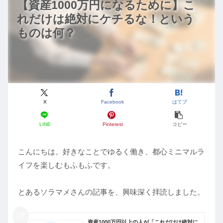
【資産1000万円になるために】こ
れだけは絶対にケチるな！という
ものは何？
X
Facebook
はてブ
LINE
Pinterest
コピー
こんにちは。好きなことでゆるく働き、都心ミニマルラ
イフを楽しむもふもふです。
とあるソラマメさんの記事を、興味深く拝読しました。
資産1000万円以上の人が「これだけは絶対に