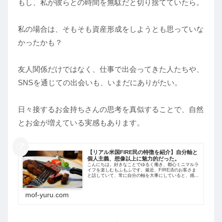
もし、私が彼らとの時間を無駄だと切り捨てていたら。
私の場合は、そもそも資産形成をしようとも思っていな
かったかも？
友人関係だけではなく、仕事で出会ってきた人たちや、
SNSを通じての出会いも、いまだにありがたい。
日々接するお金持ちさんの思考を真似することで、自然
とお金が増えている実感もあります。
【リアル米国FIRE民の特徴を紹介】自分軸と
個人主義、想像以上に魅力的だった。
こんにちは。好きなことでゆるく働き、都心ミニマルラ
イフを楽しむもふもふです。最近、FIRE済のお客さま
と話していて、常に自分の軸を大事にしていると、感じ
る場面が多くあります。自分もけっこう共通点があるの
で、FIREをはじめ、自営業にも向いて...
mof-yuru.com