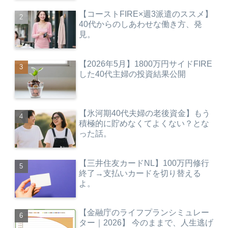
【コーストFIRE×週3派遣のススメ】
40代からのしあわせな働き方、発
見。
【2026年5月】1800万円サイドFIRE
した40代主婦の投資結果公開
【氷河期40代夫婦の老後資金】もう
積極的に貯めなくてよくない？とな
った話。
【三井住友カードNL】100万円修行
終了→支払いカードを切り替える
よ。
【金融庁のライフプランシミュレー
ター｜2026】 今のままで、人生逃げ