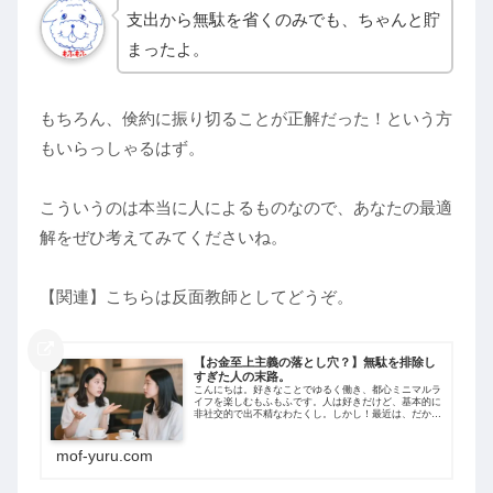
支出から無駄を省くのみでも、ちゃんと貯
まったよ。
もちろん、倹約に振り切ることが正解だった！という方
もいらっしゃるはず。
こういうのは本当に人によるものなので、あなたの最適
解をぜひ考えてみてくださいね。
【関連】こちらは反面教師としてどうぞ。
【お金至上主義の落とし穴？】無駄を排除し
すぎた人の末路。
こんにちは。好きなことでゆるく働き、都心ミニマルラ
イフを楽しむもふもふです。人は好きだけど、基本的に
非社交的で出不精なわたくし。しかし！最近は、だから
こそ、時間とお金を人と話すことに使おう。と思えるよ
うな、事件（？）がありました。今回は、「...
mof-yuru.com