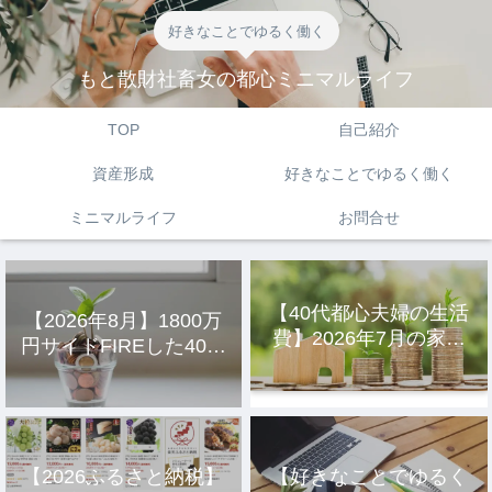
好きなことでゆるく働く
もと散財社畜女の都心ミニマルライフ
TOP
自己紹介
資産形成
好きなことでゆるく働く
ミニマルライフ
お問合せ
【40代都心夫婦の生活
【2026年8月】1800万
費】2026年7月の家計
円サイドFIREした40代
簿公開
主婦の投資結果公開
【2026ふるさと納税】
【好きなことでゆるく