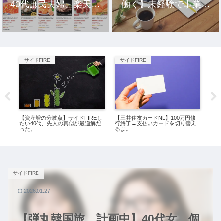
40代庶民夫婦、楽天市
働く】未経験で事業を
場のおすすめ返礼品10
立ち上げ10年、元社畜
選。
アラサー女の話。
サイドFIRE
サイドFIRE
サ
子な
【資産増の分岐点】サイドFIREし
【三井住友カードNL】100万円修
【1
たい40代、先人の真似が最適解だ
行終了→支払いカードを切り替え
の
った。
るよ。
サイドFIRE
2026.01.27
【弾丸韓国旅、計画中】40代女、個