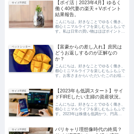
な？と思っています。その場合、やはり
【ポイ活｜2023年4月】ゆるく
サイドFIRE
私にはビタミン類（いわば野...
働く40代妻の楽天＋Vポイント
結果報告。
こんにちは。好きなことでゆるく働き、
都心ミニマルライフを楽しむもふもふで
す。私は日常の買い物はほぼポイントを
利用しており、コンビニやファストフー
ド店ではここ２年ほど、ほぼ現金を使っ
ていません。私がこの記事でお伝えした
【富豪からの差し入れ】庶民は
ペットシッター
いことは、以下となります...
どうお返しするのが正解なの
か？
こんにちは。好きなことでゆるく働き、
都心ミニマルライフを楽しむもふもふで
す。お客さまからいただいたこのお稲荷
さん、とっても美味しかった！だしいな
り海木の稲荷寿司富裕層のお客さまの買
い物は百貨店や名店が多いので、いただ
【2023年も低調スタート】サイ
サイドFIRE
くものも私が自分で買わな...
ドFIREしたい主婦の資産状況。
こんにちは。好きなことでゆるく働き、
都心ミニマルライフを楽しむもふもふで
す。2023年は株価も低調かつ、円高に
振れてきましたね。ドル円は年末に一気
に６円下がり131円台、さらに現在128
円台後半まで円高になりました。2022
バリキャリ理想像時代の終焉？
サイドFIRE
年の相場で、数千...