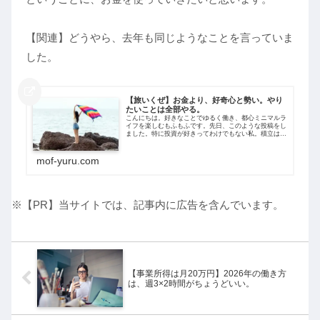
【関連】どうやら、去年も同じようなことを言っていま
した。
【旅いくぜ】お金より、好奇心と勢い。やり
たいことは全部やる。
こんにちは。好きなことでゆるく働き、都心ミニマルラ
イフを楽しむもふもふです。先日、このような投稿をし
ました。特に投資が好きってわけでもない私。積立は細
く続けるけど、目標だったリスク資産1800万円はつく
れたし、今後の収入は好きなことに使いま...
mof-yuru.com
※【PR】当サイトでは、記事内に広告を含んでいます。
【事業所得は月20万円】2026年の働き方
は、週3×2時間がちょうどいい。