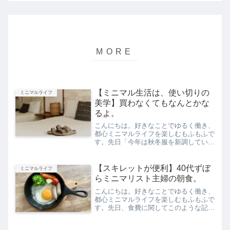
【ミニマル生活は、使い切りの
ミニマルライフ
美学】買わなくてもなんとかな
るよ。
こんにちは。好きなことでゆるく働き、
都心ミニマルライフを楽しむもふもふで
す。先日「今年は秋冬服を新調していな
い」と、ご紹介しました。結論なのです
が、部屋着フリースを新調した以外で
は、昨年買った服たちで事足りてしまい
【スキレットが便利】40代ずぼ
ミニマルライフ
ました。よって、今年は外出...
らミニマリスト主婦の朝食。
こんにちは。好きなことでゆるく働き、
都心ミニマルライフを楽しむもふもふで
す。先日、食費に関してこのような記事
を書いたのですが、昨今の物価上昇によ
り、今後の食費は上げざるを得ないか