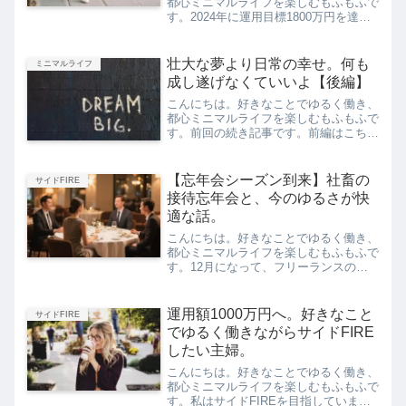
都心ミニマルライフを楽しむもふもふで
す。2024年に運用目標1800万円を達成
したということで、今年は働き方をさら
にダウンシフトしました。すると、なん
となく増えてきていた体調不良がなくな
壮大な夢より日常の幸せ。何も
ミニマルライフ
り、仕事が楽しみで...
成し遂げなくていいよ【後編】
こんにちは。好きなことでゆるく働き、
都心ミニマルライフを楽しむもふもふで
す。前回の続き記事です。前編はこち
ら。今回は、「壮大な夢もいいけど、日
常を面白がる方がよほど幸せになれ
る。」という私の持論についてお伝えし
【忘年会シーズン到来】社畜の
サイドFIRE
ます。解像度の低い夢より、日常...
接待忘年会と、今のゆるさが快
適な話。
こんにちは。好きなことでゆるく働き、
都心ミニマルライフを楽しむもふもふで
す。12月になって、フリーランスの私
も忘年会のお誘いが、じわじわ増えてき
ました。今なら嬉しいと素直に思えます
が（まあそれでもだいぶ断っちゃってる
運用額1000万円へ。好きなこと
サイドFIRE
けども）、社畜時代は忘年...
でゆるく働きながらサイドFIRE
したい主婦。
こんにちは。好きなことでゆるく働き、
都心ミニマルライフを楽しむもふもふで
す。私はサイドFIREを目指しています