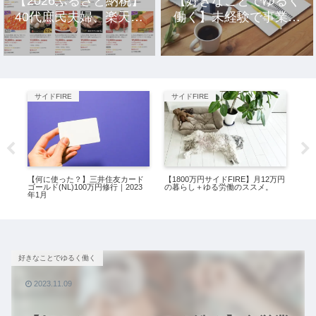
【2026ふるさと納税】
【好きなことでゆるく
40代庶民夫婦、楽天市
働く】未経験で事業を
場のおすすめ返礼品10
立ち上げ10年、元社畜
選。
アラサー女の話。
サイドFIRE
サイドFIRE
ミ
修
【何に使った？】三井住友カード
【1800万円サイドFIRE】月12万円
【捨
え
ゴールド(NL)100万円修行｜2023
の暮らし＋ゆる労働のススメ。
ン
年1月
好きなことでゆるく働く
2023.11.09