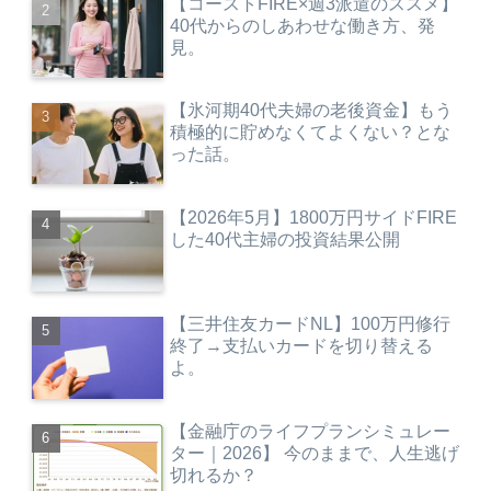
【コーストFIRE×週3派遣のススメ】
40代からのしあわせな働き方、発
見。
【氷河期40代夫婦の老後資金】もう
積極的に貯めなくてよくない？とな
った話。
【2026年5月】1800万円サイドFIRE
した40代主婦の投資結果公開
【三井住友カードNL】100万円修行
終了→支払いカードを切り替える
よ。
【金融庁のライフプランシミュレー
ター｜2026】 今のままで、人生逃げ
切れるか？