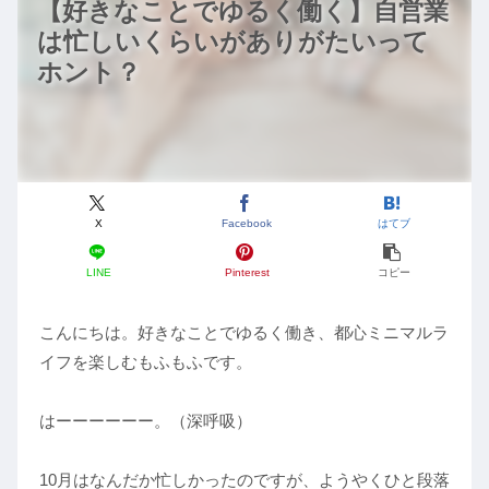
【好きなことでゆるく働く】自営業
は忙しいくらいがありがたいって
ホント？
X
Facebook
はてブ
LINE
Pinterest
コピー
こんにちは。好きなことでゆるく働き、都心ミニマルラ
イフを楽しむもふもふです。
はーーーーーー。（深呼吸）
10月はなんだか忙しかったのですが、ようやくひと段落