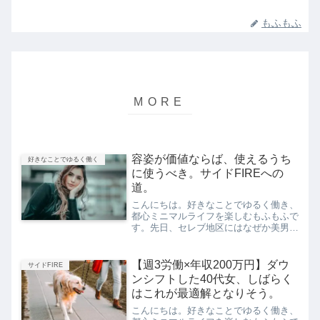
もふもふ
容姿が価値ならば、使えるうち
好きなことでゆるく働く
に使うべき。サイドFIREへの
道。
こんにちは。好きなことでゆるく働き、
都心ミニマルライフを楽しむもふもふで
す。先日、セレブ地区にはなぜか美男美
女家族が多い、という話をしました。資
産家一族のループに新たに参入するに
は、美貌が一つの要素となる、という仮
【週3労働×年収200万円】ダウ
サイドFIRE
説（あくまでも私の仮説です...
ンシフトした40代女、しばらく
はこれが最適解となりそう。
こんにちは。好きなことでゆるく働き、