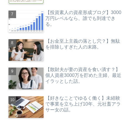
【投資素人の資産形成ブログ】3000
万円レベルなら、誰でも到達でき
る。
【お金至上主義の落とし穴？】無駄
を排除しすぎた人の末路。
【散財夫が妻の資産を食い潰す？】
個人資産3000万を貯めた主婦、最近
イラッとした話。
【好きなことでゆるく働く】未経験
で事業を立ち上げ10年、元社畜アラ
サー女の話。