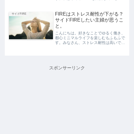
が、そのために収入を上げる、労働時間
を増やす、ということはしていません。
つまり、フルタイムでバリバリ働いて入
FIREはストレス耐性が下がる？
サイドFIRE
金力を高めている方々と...
サイドFIREしたい主婦が思うこ
と。
こんにちは。好きなことでゆるく働き、
都心ミニマルライフを楽しむもふもふで
す。みなさん、ストレス耐性は高いです
か？私は昔は人間関係や仕事のプレッシ
ャーに対して、鬼のように高いストレス
耐性だったのですが、今は平和な日々だ
からか、けっこう小さなこ...
スポンサーリンク