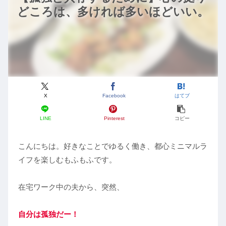
どころは、多ければ多いほどいい。
X
Facebook
はてブ
LINE
Pinterest
コピー
こんにちは。好きなことでゆるく働き、都心ミニマルラ
イフを楽しむもふもふです。
在宅ワーク中の夫から、突然、
自分は孤独だー！