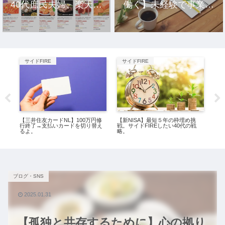
40代庶民夫婦、楽天市
働く】未経験で事業を
場のおすすめ返礼品10
立ち上げ10年、元社畜
選。
アラサー女の話。
サイドFIRE
サイドFIRE
ミ
ド
【三井住友カードNL】100万円修
【新NISA】最短５年の枠埋め挑
【年
3
行終了→支払いカードを切り替え
戦。サイドFIREしたい40代の戦
40
るよ。
略。
ブログ・SNS
2025.01.31
【孤独と共存するために】心の拠り