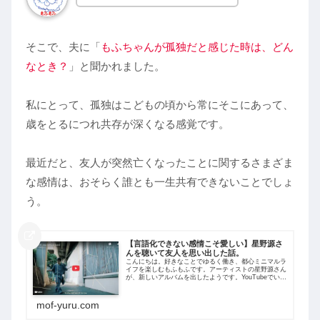
そこで、夫に「
もふちゃんが孤独だと感じた時は
、
どん
なとき？
」と聞かれました。
私にとって、孤独はこどもの頃から常にそこにあって、
歳をとるにつれ共存が深くなる感覚です。
最近だと、友人が突然亡くなったことに関するさまざま
な感情は、おそらく誰とも一生共有できないことでしょ
う。
【言語化できない感情こそ愛しい】星野源さ
んを聴いて友人を思い出した話。
こんにちは。好きなことでゆるく働き、都心ミニマルラ
イフを楽しむもふもふです。アーティストの星野源さん
が、新しいアルバムを出したようです。YouTubeでいく
つか聴いてみたら、「Star」という曲が気に入りまし
た。ねえねえ、この曲聴いた？MV...
mof-yuru.com