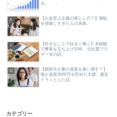
る。
【お金至上主義の落とし穴？】無駄
を排除しすぎた人の末路。
【好きなことでゆるく働く】未経験
で事業を立ち上げ10年、元社畜アラ
サー女の話。
【散財夫が妻の資産を食い潰す？】
個人資産3000万を貯めた主婦、最近
イラッとした話。
カテゴリー