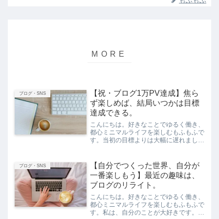
【祝・ブログ1万PV達成】焦ら
ブログ・SNS
ず楽しめば、結局いつかは目標
達成できる。
こんにちは。好きなことでゆるく働き、
都心ミニマルライフを楽しむもふもふで
す。当初の目標よりは大幅に遅れました
が、このブログを始めて月間1万PVを達
成しました。ここまで1年3ヶ月かかっ
たよ。週6ペースの更新を続けて、記事
【自分でつくった世界、自分が
ブログ・SNS
数は380本程度です。...
一番楽しもう】最近の趣味は、
ブログのリライト。
こんにちは。好きなことでゆるく働き、
都心ミニマルライフを楽しむもふもふで
す。私は、自分のことが大好きです。こ