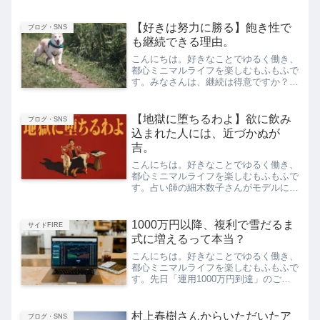
う書くと気持ち悪すぎる人間なのです
が、事実なので仕方ありません。もしこ
の世に自分の伝記がでるようなことがあ
【好きは努力に勝る】飽き性で
ブログ・SNS
れば（絶対ないけど）、私は...
も継続できる理由。
こんにちは。好きなことでゆるく働き、
都心ミニマルライフを楽しむもふもふで
す。みなさんは、継続は得意ですか？私
は大変な飽き性のため、好きなことでな
いと、どんなことも継続することができ
ません。筋トレも２日で挫折したよ。今
【地獄に堕ちるわよ】欲に飲み
ブログ・SNS
回は、私が継続している仕...
込まれた人には、近づかぬが
吉。
こんにちは。好きなことでゆるく働き、
都心ミニマルライフを楽しむもふもふで
す。占い師の細木数子さんがモデルにな
った、Netflixドラマ「地獄に堕ちるわ
よ」を観ました。最近のNetflixドラマで
個人的に空振りがつづいたため期待して
1000万円以降、複利で雪だるま
サイドFIRE
いなかった...
式に増えるって本当？
こんにちは。好きなことでゆるく働き、
都心ミニマルライフを楽しむもふもふで
す。先日「運用1000万円到達」のご報
告をしましたが、今朝見たらさらに高値
更新されていました。ちなみに私が見て
いる指数は、上記の３つ。これらは証券
村上春樹さんからいただいたア
ブログ・SNS