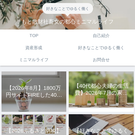
好きなことでゆるく働く
もと散財社畜女の都心ミニマルライフ
TOP
自己紹介
資産形成
好きなことでゆるく働く
ミニマルライフ
お問合せ
【40代都心夫婦の生活
【2026年8月】1800万
費】2026年7月の家計
円サイドFIREした40代
簿公開
主婦の投資結果公開
【2026ふるさと納税】
【好きなことでゆるく