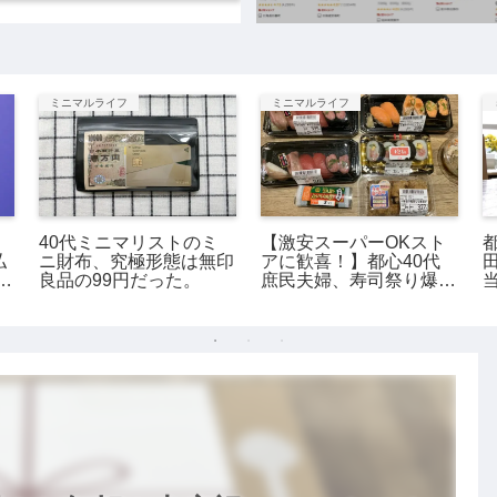
ミニマルライフ
ミニマルライフ
】
40代ミニマリストのミ
【激安スーパーOKスト
払
ニ財布、究極形態は無印
アに歓喜！】都心40代
良品の99円だった。
庶民夫婦、寿司祭り爆
誕。