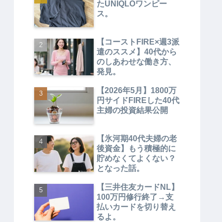
たUNIQLOワンピー
ス。
【コーストFIRE×週3派
遣のススメ】40代から
のしあわせな働き方、
発見。
【2026年5月】1800万
円サイドFIREした40代
主婦の投資結果公開
【氷河期40代夫婦の老
後資金】もう積極的に
貯めなくてよくない？
となった話。
【三井住友カードNL】
100万円修行終了→支
払いカードを切り替え
るよ。