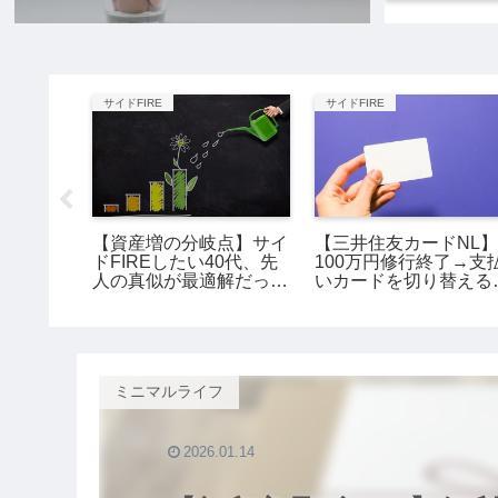
サイドFIRE
サイドFIRE
0万円、
【資産増の分岐点】サイ
【三井住友カードNL
成】サイ
ドFIREしたい40代、先
100万円修行終了→支
0代女の
人の真似が最適解だっ
いカードを切り替える
た。
よ。
ミニマルライフ
2026.01.14