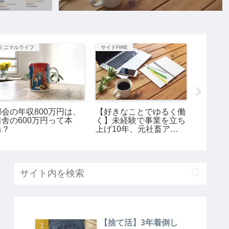
ミニマルライフ
サイドFIRE
サイドFIR
都会の年収800万円は、
【好きなことでゆるく働
【新NI
田舎の600万円って本
く】未経験で事業を立ち
枠埋め
当？
上げ10年、元社畜アラ
FIRE
サー女の話。
略。
【捨て活】3年着倒し