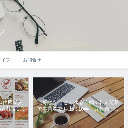
フ
ライフ
お問合せ
40代庶民夫
【好きなことでゆるく働く】未経験
返礼品10
で事業を立ち上げ10年、元社畜アラ
サー女の話。