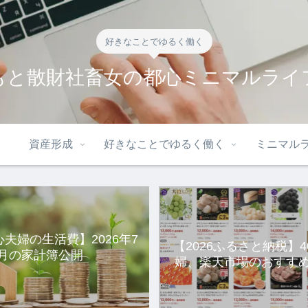
好きなことでゆるく働く
もと散財社畜女の都心ミニマルライ
資産形成
好きなことでゆるく働く
ミニマル
心夫婦の生活費】2026年7
【2026ふるさと納税】
月の家計簿公開
婦、楽天市場のおすすめ
選。