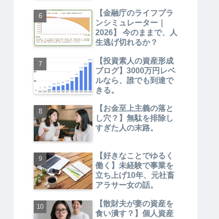
【金融庁のライフプラ
ンシミュレーター｜
2026】 今のままで、人
生逃げ切れるか？
【投資素人の資産形成
ブログ】3000万円レベ
ルなら、誰でも到達で
きる。
【お金至上主義の落と
し穴？】無駄を排除し
すぎた人の末路。
【好きなことでゆるく
働く】未経験で事業を
立ち上げ10年、元社畜
アラサー女の話。
【散財夫が妻の資産を
食い潰す？】個人資産