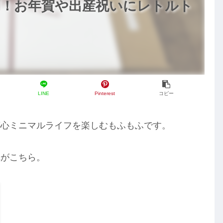
利！お年賀や出産祝いにレトルト
LINE
Pinterest
コピー
都心ミニマルライフを楽しむもふもふです。
れがこちら。