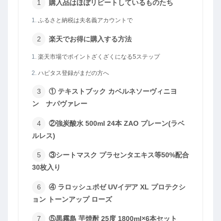
購入品はほぼリピートしているものたち
ふるさと納税は夫名義アカウントで
楽天でお得に購入する方法
楽天市場でポイントざくざくになる5ステップ
ハピタス登録がまだの方へ
① テキストブック カベルネソーヴィニヨ
ン ナパヴァレー
②強炭酸水 500ml 24本 ZAO プレーン(ラベ
ルレス)
③シートマスク プラセンタエキス等50%配合
30枚入り
④ ラロッシュポゼ UVイデア XL プロテクシ
ョン トーンアップ ローズ
⑤黒霧島 芋焼酎 25度 1800ml×6本セット