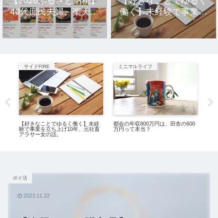
【2026ふるさと納税】
【好きなことでゆるく
40代庶民夫婦、楽天市
働く】未経験で事業を
場のおすすめ返礼品10
立ち上げ10年、元社畜
選。
アラサー女の話。
サイドFIRE
ミニマルライフ
サ
ド
【好きなことでゆるく働く】未経
都会の年収800万円は、田舎の600
【三
3
験で事業を立ち上げ10年、元社畜
万円って本当？
行
アラサー女の話。
る
ポイ活
2023.11.22