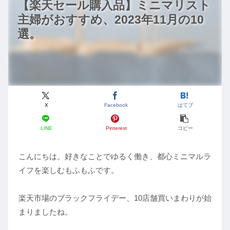
【楽天セール購入品】ミニマリスト
主婦がおすすめ、2023年11月の10
選。
X
Facebook
はてブ
LINE
Pinterest
コピー
こんにちは。好きなことでゆるく働き、都心ミニマルラ
イフを楽しむもふもふです。
楽天市場のブラックフライデー、10店舗買いまわりが始
まりましたね。