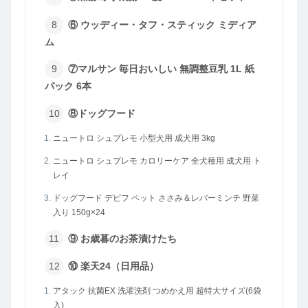
⑥ ウッディー・タフ・スティック ミディア
ム
⑦マルサン 毎日おいしい 無調整豆乳 1L 紙
パック 6本
⑧ドッグフード
ニュートロ シュプレモ 小型犬用 成犬用 3kg
ニュートロ シュプレモ カロリーケア 全犬種用 成犬用 ト
レイ
ドッグフード デビフ ペット ささみ＆レバーミンチ 野菜
入り 150g×24
⑨ お歳暮のお茶漬けたち
⑩ 楽天24（日用品）
アタック 抗菌EX 洗濯洗剤 つめかえ用 超特大サイズ(6袋
入)