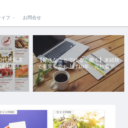
ライフ
お問合せ
40代庶民夫
【好きなことでゆるく働く】未経験
返礼品10
で事業を立ち上げ10年、元社畜アラ
サー女の話。
サイドFIRE
サイドFIRE
サイドFIR