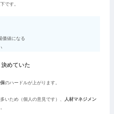
以下です。
場価値になる
い
と決めていた
確保
のハードルが上がります。
が多いため（個人の意見です）、
人材マネジメン
た。