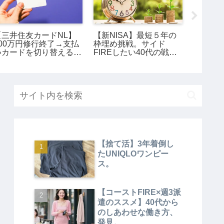
【三井住友カードNL】
【新NISA】最短５年の
【180
100万円修行終了→支払
枠埋め挑戦。サイド
FIRE
いカードを切り替える
FIREしたい40代の戦
し＋ゆ
よ。
略。
【捨て活】3年着倒し
たUNIQLOワンピー
ス。
【コーストFIRE×週3派
遣のススメ】40代から
のしあわせな働き方、
発見。