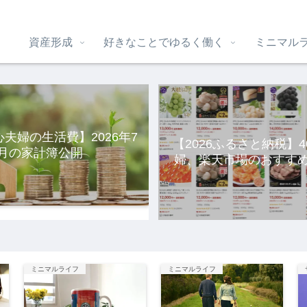
資産形成
好きなことでゆるく働く
ミニマル
心夫婦の生活費】2026年7
【2026ふるさと納税】
月の家計簿公開
婦、楽天市場のおすすめ
選。
ミニマルライフ
ミニマルライフ