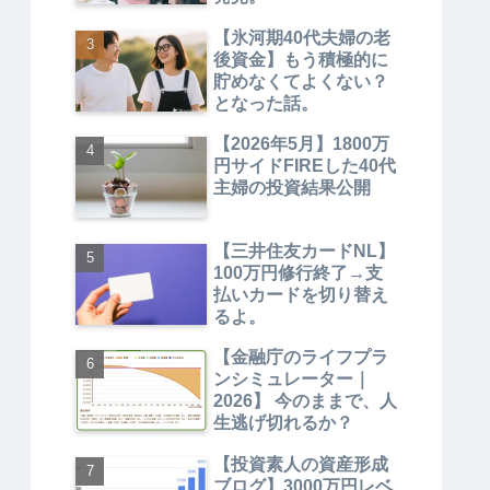
【氷河期40代夫婦の老
後資金】もう積極的に
貯めなくてよくない？
となった話。
【2026年5月】1800万
円サイドFIREした40代
主婦の投資結果公開
【三井住友カードNL】
100万円修行終了→支
払いカードを切り替え
るよ。
【金融庁のライフプラ
ンシミュレーター｜
2026】 今のままで、人
生逃げ切れるか？
【投資素人の資産形成
ブログ】3000万円レベ