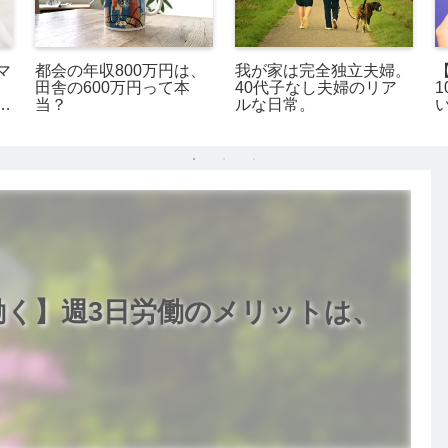
マ
都会の年収800万円は、
我が家は完全独立夫婦。
田舎の600万円って本
40代子なし夫婦のリア
の
当？
ルな日常。
く】週3日労働のメリットは、
。