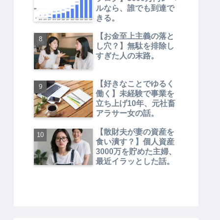
ルなら、誰でも到達で
きる。
【お金至上主義の落と
し穴？】無駄を排除し
すぎた人の末路。
【好きなことでゆるく
働く】未経験で事業を
立ち上げ10年、元社畜
アラサー女の話。
【散財夫が妻の資産を
食い潰す？】個人資産
3000万を貯めた主婦、
最近イラッとした話。