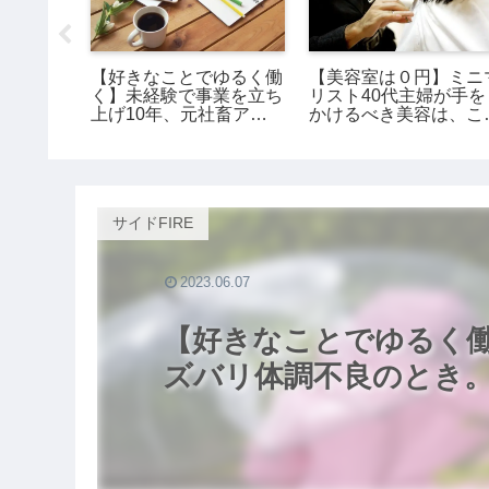
万円】ミ
【好きなことでゆるく働
【美容室は０円】ミニ
代、制服
く】未経験で事業を立ち
リスト40代主婦が手を
上げ10年、元社畜アラ
かけるべき美容は、こ
サー女の話。
３つ。
サイドFIRE
2023.06.07
【好きなことでゆるく働
ズバリ体調不良のとき