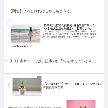
【関連】よろしければこちらもどうぞ。
【2000万円貯めた扶養内×青色申告フリーラ
ンス】他人と足なみ揃えず、行動しよう。
こんにちは。好きなことでゆるく働き、都心ミニマルラ
イフを楽しむもふもふです。私は、扶養内で働く兼業主
婦、かつ青色申告を利用するフリーランスです。この働
き方って今でこそけっこうよく聞くのですが、10年前
は私の周りには一人もいませんでした。今回...
mof-yuru.com
※【PR】当サイトでは、記事内に広告を含んでいます。
【2023年12月】サイドFIREしたい40代主婦
の投資結果公開