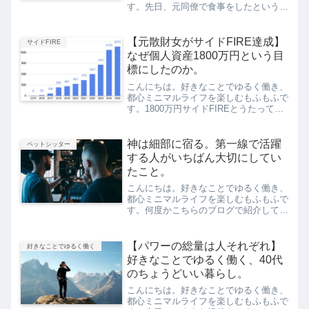
す。先日、元同僚で食事をしたという話
をしたのですが、その続きです。元上司
Aさんの話をしましたが、今回は他の先
輩のお話です。今回は、「自分のことに
【元散財女がサイドFIRE達成】
サイドFIRE
集中している人は、何歳に...
なぜ個人資産1800万円という目
標にしたのか。
こんにちは。好きなことでゆるく働き、
都心ミニマルライフを楽しむもふもふで
す。1800万円サイドFIREとうたってい
ますが、今このブログに初めて訪れてく
ださった方からするといま、生活費12
万円で暮らしていないやんけ。いま、取
神は細部に宿る。第一線で活躍
ペットシッター
り崩ししていないや...
する人がいちばん大切にしてい
たこと。
こんにちは。好きなことでゆるく働き、
都心ミニマルライフを楽しむもふもふで
す。何度かこちらのブログで紹介してい
ますが、私は「神は細部に宿る」という
言葉が好きです。これは私が制作職だっ
た会社員時代に、クリエイティブディレ
【パワーの総量は人それぞれ】
好きなことでゆるく働く
クターでもあった上司に言...
好きなことでゆるく働く、40代
のちょうどいい暮らし。
こんにちは。好きなことでゆるく働き、
都心ミニマルライフを楽しむもふもふで