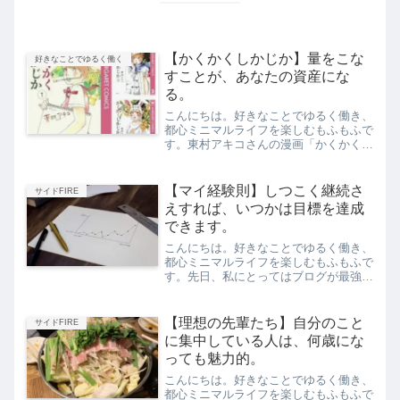
【かくかくしかじか】量をこな
好きなことでゆるく働く
すことが、あなたの資産にな
る。
こんにちは。好きなことでゆるく働き、
都心ミニマルライフを楽しむもふもふで
す。東村アキコさんの漫画「かくかくし
かじか」、読んだことある方いらっしゃ
いますか？(function(b,c,f,g,a,d,e)
{b.MoshimoAffiliate...
【マイ経験則】しつこく継続さ
サイドFIRE
えすれば、いつかは目標を達成
できます。
こんにちは。好きなことでゆるく働き、
都心ミニマルライフを楽しむもふもふで
す。先日、私にとってはブログが最強の
副業&趣味だった、と綴りました。好き
なことなら長く続けられるので、おのず
と「趣味なのに収入がある」という状態
【理想の先輩たち】自分のこと
サイドFIRE
になるという話でした。そ...
に集中している人は、何歳にな
っても魅力的。
こんにちは。好きなことでゆるく働き、
都心ミニマルライフを楽しむもふもふで