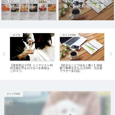
【2026ふるさと納税】
【好きなことでゆるく
40代庶民夫婦、楽天市
働く】未経験で事業を
場のおすすめ返礼品10
立ち上げ10年、元社畜
選。
アラサー女の話。
ポイ活
サイドFIRE
資
験
【美容室は０円】ミニマリスト40
【好きなことでゆるく働く】未経
もと
代主婦が手をかけるべき美容は、
験で事業を立ち上げ10年、元社畜
貯
この３つ。
アラサー女の話。
サイドFIRE
2023.12.02