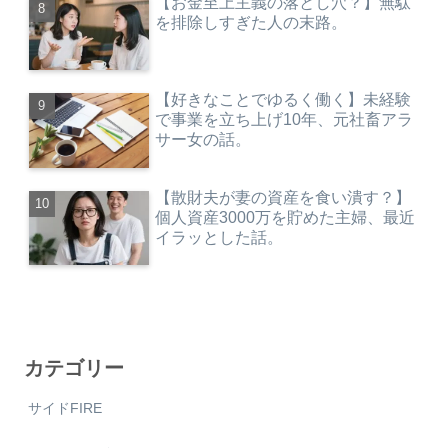
【お金至上主義の落とし穴？】無駄
を排除しすぎた人の末路。
【好きなことでゆるく働く】未経験
で事業を立ち上げ10年、元社畜アラ
サー女の話。
【散財夫が妻の資産を食い潰す？】
個人資産3000万を貯めた主婦、最近
イラッとした話。
カテゴリー
サイドFIRE