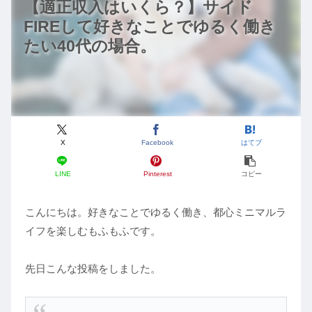
【適正収入はいくら？】サイド
FIREして好きなことでゆるく働き
たい40代の場合。
X
Facebook
はてブ
LINE
Pinterest
コピー
こんにちは。好きなことでゆるく働き、都心ミニマルラ
イフを楽しむもふもふです。
先日こんな投稿をしました。