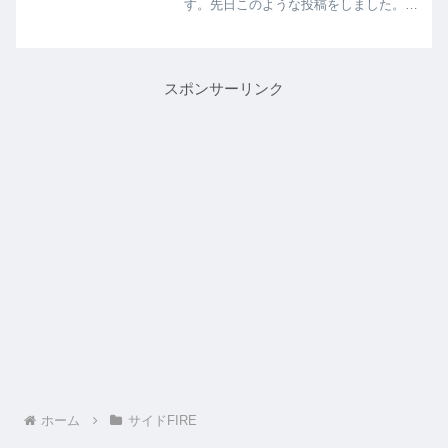
す。先日このような投稿をしました。人
のパワーの総量って、本当にそれぞれ違
う。仕事子育て家事を全てやれる人もい
れば、週1の仕事で疲労困憊で動けなく
なる人もいるよね。大切な...
スポンサーリンク
ホーム
サイドFIRE