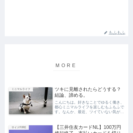
もふもふ
ツキに見離されたらどうする？
ミニマルライフ
結論、諦める。
こんにちは。好きなことでゆるく働き、
都心ミニマルライフを楽しむもふもふで
す。なんか、最近、ツイていない気がす
る…。思いきり落ち込むというほどでも
ないけど、変にツキのなさが続くことっ
て、ありませんか？この感覚、自分だけ
【三井住友カードNL】100万円
サイドFIRE
なんだろうか？今回は、「...