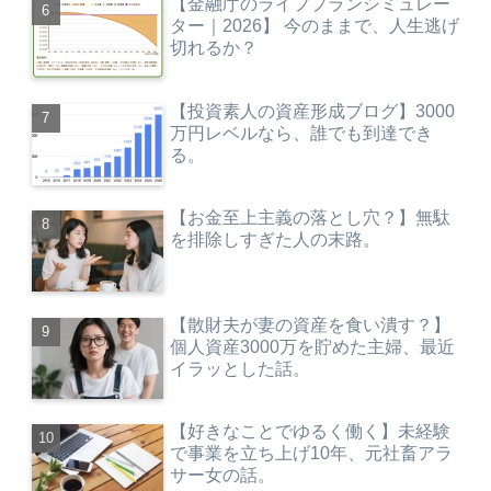
【金融庁のライフプランシミュレー
ター｜2026】 今のままで、人生逃げ
切れるか？
【投資素人の資産形成ブログ】3000
万円レベルなら、誰でも到達でき
る。
【お金至上主義の落とし穴？】無駄
を排除しすぎた人の末路。
【散財夫が妻の資産を食い潰す？】
個人資産3000万を貯めた主婦、最近
イラッとした話。
【好きなことでゆるく働く】未経験
で事業を立ち上げ10年、元社畜アラ
サー女の話。