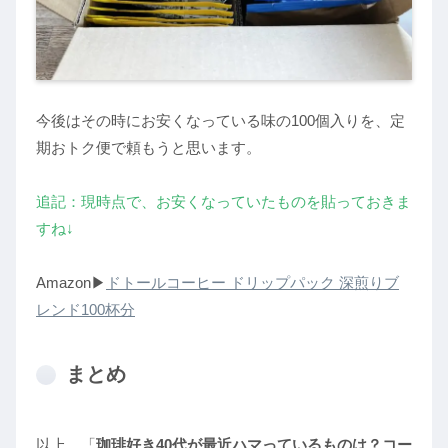
今後はその時にお安くなっている味の100個入りを、定
期おトク便で頼もうと思います。
追記
：現
時点で、お安くなっていたものを貼っておきま
すね↓
Amazon▶︎
ドトールコーヒー ドリップパック 深煎りブ
レンド100杯分
まとめ
以上、「
珈琲好き40代が最近ハマっているものは？コー