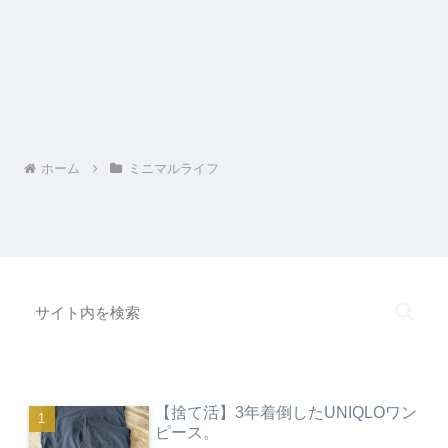
ホーム
ミニマルライフ
【捨て活】3年着倒したUNIQLOワン
ピース。