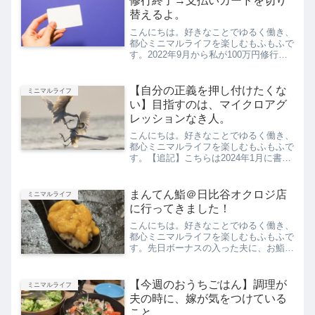
修行終了→支払いカードを切り
替えるよ。
こんにちは。好きなことでゆるく働き、
都心ミニマルライフを楽しむもふもふで
す。2022年9月から私が100万円修行に
入った、三井住友カードゴールド
（NL)。↑三井住友カードゴールド（NL)
ミニマリストの私の場合、光熱費などの
【自分の正義を押し付けたくな
ミニマルライフ
支払い切り替え夫に...
い】目指すのは、マイクロアグ
レッションなき人。
こんにちは。好きなことでゆるく働き、
都心ミニマルライフを楽しむもふもふで
す。【追記】こちらは2024年1月に書い
た記事です。時期をずらしてUPしてい
ます。JAL航空機の事故で貨物室にいた
ペットが亡くなった、というニュースを
まんてん鮨＠日比谷オクロジ店
ミニマルライフ
見ました。彼らと飼...
に行ってきました！
こんにちは。好きなことでゆるく働き、
都心ミニマルライフを楽しむもふもふで
す。先日ボーナスの入った夫に、お鮨を
ごちそうしてもらいました。場所は東京
の日比谷です。夫よ、ありがとうありが
とう。そこが本当に大満足！あまりにお
【今週のおうちごはん】調理が
ミニマルライフ
すすめだったのでご紹介し...
夫の時に、嫁が気をつけている
こと。