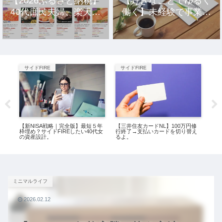
【2026ふるさと納税】
【好きなことでゆるく
40代庶民夫婦、楽天市
働く】未経験で事業を
場のおすすめ返礼品10
立ち上げ10年、元社畜
選。
アラサー女の話。
サイドFIRE
サイドFIRE
サ
子な
【新NISA戦略｜完全版】最短５年
【三井住友カードNL】100万円修
【
枠埋め？サイドFIREしたい40代女
行終了→支払いカードを切り替え
験で
の資産設計。
るよ。
ア
ミニマルライフ
2026.02.12