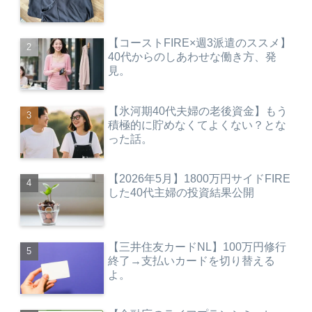
【コーストFIRE×週3派遣のススメ】
40代からのしあわせな働き方、発
見。
【氷河期40代夫婦の老後資金】もう
積極的に貯めなくてよくない？とな
った話。
【2026年5月】1800万円サイドFIRE
した40代主婦の投資結果公開
【三井住友カードNL】100万円修行
終了→支払いカードを切り替える
よ。