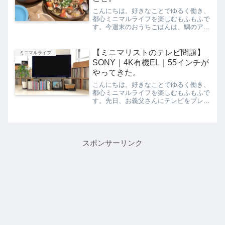
こんにちは。好きなことでゆるく働き、
都心ミニマルライフを楽しむもふもふで
す。今週末のおうちごはんは、鯛のアク
アパッツァでした。今気づいた。夫くん
が、ひとりで目玉焼き（奥）も食べてい
ることに。「太るメニューは全部好き」
【ミニマリストのテレビ問題】
ミニマルライフ
という私とは違い、夫はあ...
SONY｜4K有機EL｜55インチが
やってきた。
こんにちは。好きなことでゆるく働き、
都心ミニマルライフを楽しむもふもふで
す。先日、お義父さんにテレビをプレゼ
ントしてもらう話をご紹介しました。お
義父さんお義母さん、夫と4人で家電量
販店に行った翌日、我が家に新しいテレ
ビが届きましたよ。我が家...
スポンサーリンク