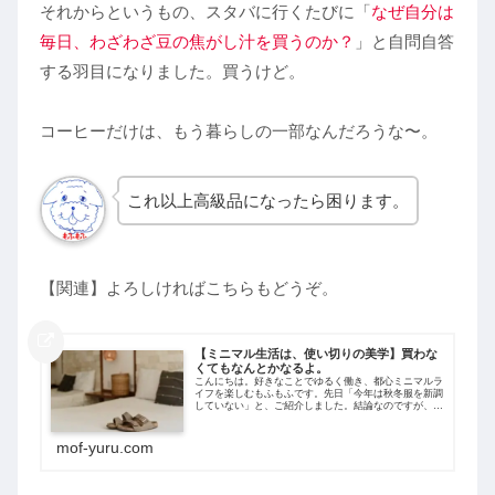
それからというもの、スタバに行くたびに「
なぜ自分は
毎日、わざわざ豆の焦がし汁を買うのか？
」と自問自答
する羽目になりました。買うけど。
コーヒーだけは、もう暮らしの一部なんだろうな〜。
これ以上高級品になったら困ります。
【関連】よろしければこちらもどうぞ。
【ミニマル生活は、使い切りの美学】買わな
くてもなんとかなるよ。
こんにちは。好きなことでゆるく働き、都心ミニマルラ
イフを楽しむもふもふです。先日「今年は秋冬服を新調
していない」と、ご紹介しました。結論なのですが、部
屋着フリースを新調した以外では、昨年買った服たちで
事足りてしまいました。よって、今年は外出...
mof-yuru.com