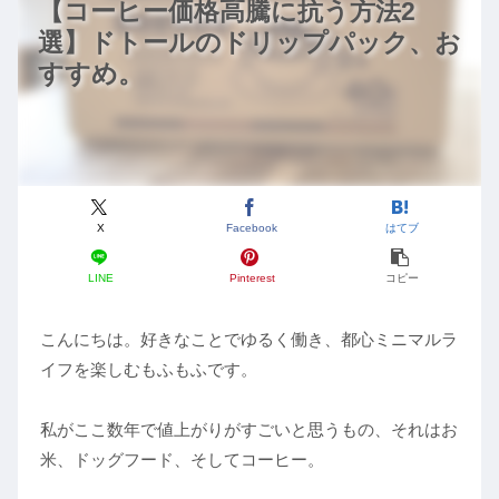
【コーヒー価格高騰に抗う方法2
選】ドトールのドリップパック、お
すすめ。
X
Facebook
はてブ
LINE
Pinterest
コピー
こんにちは。好きなことでゆるく働き、都心ミニマルラ
イフを楽しむもふもふです。
私がここ数年で値上がりがすごいと思うもの、それはお
米、ドッグフード、そしてコーヒー。