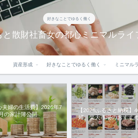
好きなことでゆるく働く
もと散財社畜女の都心ミニマルライ
資産形成
好きなことでゆるく働く
ミニマル
心夫婦の生活費】2026年7
【2026ふるさと納税】
月の家計簿公開
婦、楽天市場のおすすめ
選。