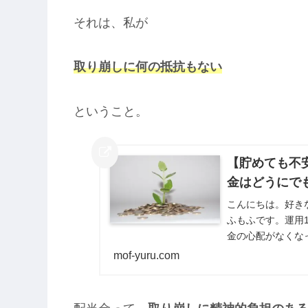
それは、私が
取り崩しに何の抵抗もない
ということ。
【貯めても不安
金はどうにで
こんにちは。好き
ふもふです。運用1
金の心配がなくな
な。と、盛大にこの
mof-yuru.com