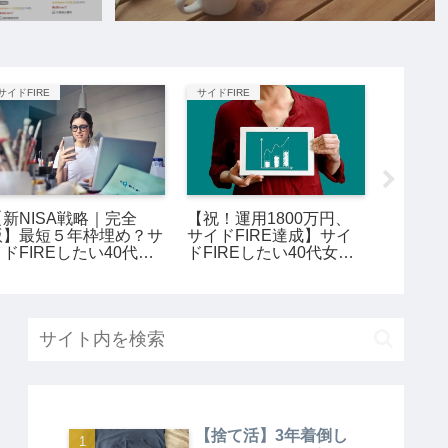
サイドFIRE
サイドFIRE
ミニマルラ
【新NISA戦略｜完全
【祝！運用1800万円、
40代ミ
版】最短５年枠埋め？サ
サイドFIRE達成】サイ
ニ財布
イドFIREしたい40代女
ドFIREしたい40代女の
良品の9
の資産設計。
投資状況。
【捨て活】3年着倒し