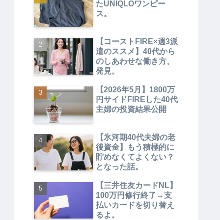
たUNIQLOワンピー
ス。
【コーストFIRE×週3派
遣のススメ】40代から
のしあわせな働き方、
発見。
【2026年5月】1800万
円サイドFIREした40代
主婦の投資結果公開
【氷河期40代夫婦の老
後資金】もう積極的に
貯めなくてよくない？
となった話。
【三井住友カードNL】
100万円修行終了→支
払いカードを切り替え
るよ。