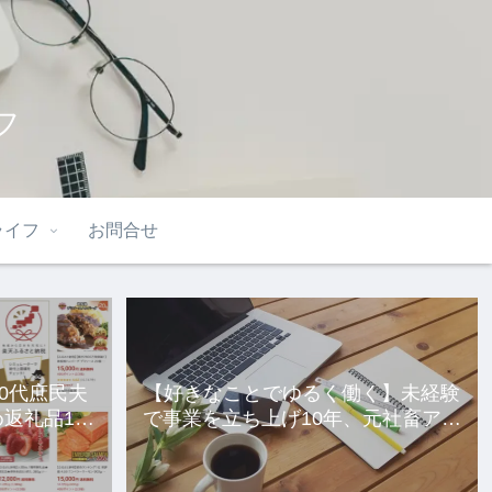
フ
ライフ
お問合せ
40代庶民夫
【好きなことでゆるく働く】未経験
返礼品10
で事業を立ち上げ10年、元社畜アラ
サー女の話。