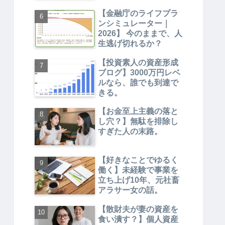
【金融庁のライフプラ
ンシミュレーター｜
2026】 今のままで、人
生逃げ切れるか？
【投資素人の資産形成
ブログ】3000万円レベ
ルなら、誰でも到達で
きる。
【お金至上主義の落と
し穴？】無駄を排除し
すぎた人の末路。
【好きなことでゆるく
働く】未経験で事業を
立ち上げ10年、元社畜
アラサー女の話。
【散財夫が妻の資産を
食い潰す？】個人資産