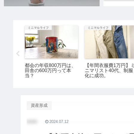
ミニマルライフ
ミニマルライフ
イド
都会の年収800万円は、
【年間衣服費1万円】
円の暮ら
田舎の600万円って本
ニマリスト40代、制服
ススメ。
当？
化に成功。
資産形成
2024.07.12