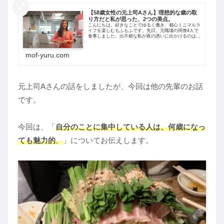
【58歳女性の元上司Aさん】理想的な歳の取
り方だと私が思った、2つの美点。
こんにちは。好きなことでゆるく働き、都心ミニマルラ
イフを楽しむもふもふです。先日、元職場の同僚4人で
食事しました。出不精な私が夜の誘いに出かけるのは非
常に珍しいのですが、ありがたいことに皆さんが私の住
むエリアまで来てくれたので、のそのそと出...
mof-yuru.com
元上司Aさんの話をしましたが、今回は他の先輩のお話
です。
今回は、「
自分のことに集中している人
は、何歳になっ
ても魅力的
。
」についてお伝えします。