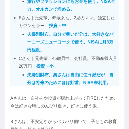
旅行やファッションにもお金を使う。NISA全
力、オルカンで埋める。
Bさん｜元先輩、49歳女性、2児のママ。独立した
カウンセラー｜
投資・中
夫婦別財布。自分で稼いだ分は、大好きなバ
ーニーズニューヨークで使う。NISAに月3万
円程度。
Cさん｜元先輩、45歳男性、会社員。不動産収入月
20万円｜
投資・小
夫婦別財布。奥さんは自由に使う派だが、自
分は将来のためにほぼ貯蓄。NISA未利用。
Aさんは、自社株や投資が膨れ上がってFIREしたため、
今は好きな時にのんびり働き、好きに使う派。
Bさんは、不安定ながらバリバリ働いて、子どもの教育