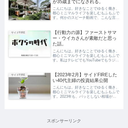
が35歳までになされる。
こんにちは。好きなことでゆるく働き、
都心ミニマルライフを楽しむもふもふで
す。何かのスピーチ動画で、こんな言葉
を見ました。35歳までの経験で、その
後の人生が決まる仕事、恋愛・結婚への
価値観も35歳までに固まる人生での重
【行動力の源】ファーストサマ
サイドFIRE
要な決定は、その7割が3...
ー・ウイカさんが素敵だと思っ
た話。
こんにちは。好きなことでゆるく働き、
都心ミニマルライフを楽しむもふもふで
す。私はテレビでもYouTubeでもラジオ
でも、不特定多数の方のトーク番組が好
きです。「ボクらの時代」というテレビ
番組もわざわざ録画して観ているのです
【2023年2月】サイドFIREした
サイドFIRE
が、皆さんはご存知...
い40代主婦の投資結果公開
こんにちは。好きなことでゆるく働き、
都心ミニマルライフを楽しむもふもふで
す。2023年も、パッとしない相場が続
いていますね。私は2015年からNISA、
つみたてNISA、iDeCoを中心に積立投
資を行ってきました。現在、個人資産
1400万円...
スポンサーリンク