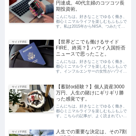
円達成。40代主婦のコツコツ長
期投資術。
こんにちは。好きなことでゆるく働き、
都心ミニマルライフを楽しむもふもふで
す。私は2015年からNISA、つみたて
NISA、iDeCoを中心に積立投資を行っ
てきました。現在、個人資産1400万円
あたりを増減しつつ、次の目標は運用額
【世界どこでも働けるサイド
サイドFIRE
1800万円...
FIRE、終焉？】ハワイ入国拒否
ニュースで思ったこと。
こんにちは。好きなことでゆるく働き、
都心ミニマルライフを楽しむもふもふで
す。インフルエンサーの女性がハワイに
入国できず、強制帰国させられたという
ニュースを見ました。【独自】「犯罪者
扱い」ハワイで日本人女性“入国拒否”
【蓄財or経験？】個人資産3000
サイドFIRE
売春疑われる？若い女性...
万円、人生の賭けにギリギリ勝
った感覚です。
こんにちは。好きなことでゆるく働き、
都心ミニマルライフを楽しむもふもふで
す。こちらの記事が、よく読まれている
ようです。ありがとうございます。
1000〜2000万円級の散財をし、銀行残
高380円から慌ててお金を貯めはじめた
人生での重要な決定は、その7割
サイドFIRE
私。ここ数年の好相場...