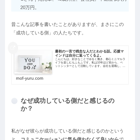
20万円。
昔こんな記事を書いたことがありますが、まさにこの
「成功している側」の人たちです。
最初の一言で残念な人だとわかる話。応援マ
インドは自分に返ってくるよ。
こんにちは。好きなことでゆるく働き、都心ミニマルラ
イフを楽しむもふもふです。私は10年ほど前から、ペ
ットシッターとして活動しています。会社を退職し、こ
の事業を立ち上げた時、周囲からいろいろな言葉をかけ
られました。その一言めで、その人の残念な...
mof-yuru.com
なぜ成功している側だと感じるの
か？
私がなぜ彼らが成功している側だと感じるのかという
と、
コミュニケーションに気を使わなくて良いから
で