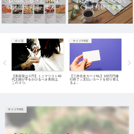
【2026ふるさと納税】
【好きなことでゆるく
40代庶民夫婦、楽天市
働く】未経験で事業を
場のおすすめ返礼品10
立ち上げ10年、元社畜
選。
アラサー女の話。
ポイ活
サイドFIRE
ミ
万円
【美容室は０円】ミニマリスト40
【三井住友カードNL】100万円修
40
代主婦が手をかけるべき美容は、
行終了→支払いカードを切り替え
暮
この３つ。
るよ。
サイドFIRE
2024.02.02