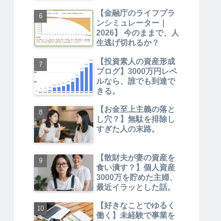
【金融庁のライフプラ
ンシミュレーター｜
2026】 今のままで、人
生逃げ切れるか？
【投資素人の資産形成
ブログ】3000万円レベ
ルなら、誰でも到達で
きる。
【お金至上主義の落と
し穴？】無駄を排除し
すぎた人の末路。
【散財夫が妻の資産を
食い潰す？】個人資産
3000万を貯めた主婦、
最近イラッとした話。
【好きなことでゆるく
働く】未経験で事業を