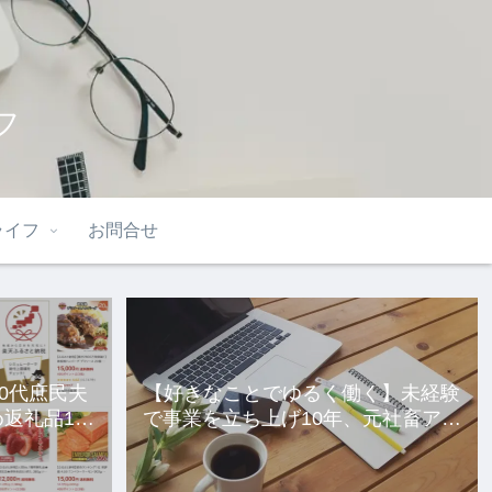
フ
ライフ
お問合せ
40代庶民夫
【好きなことでゆるく働く】未経験
返礼品10
で事業を立ち上げ10年、元社畜アラ
サー女の話。