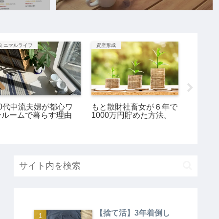
ミニマルライフ
資産形成
サイドFIR
40代中流夫婦が都心ワ
もと散財社畜女が６年で
【新NI
ンルームで暮らす理由
1000万円貯めた方法。
枠埋め
FIRE
略。
【捨て活】3年着倒し