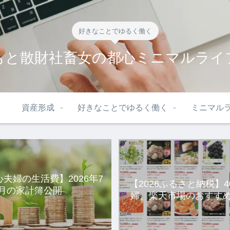
好きなことでゆるく働く
もと散財社畜女の都心ミニマルライ
資産形成
好きなことでゆるく働く
ミニマル
心夫婦の生活費】2026年7
【2026ふるさと納税】
月の家計簿公開
婦、楽天市場のおすすめ
選。