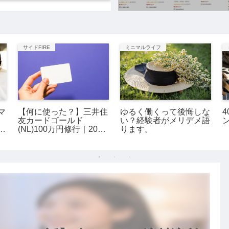
サイドFIRE
ミニマルライフ
マ
【何に使った？】三井住
ゆるく働くって後悔しな
友カードゴールド
い？経験者がメリデメ語
の
(NL)100万円修行｜2023
ります。
年1月