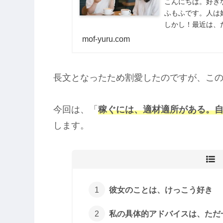
こんにちは。好き
ふもふです。人は
しかし！最近は、
思えるような、事件
mof-yuru.com
長文となったため割愛したのですが、こ
今回は、「
稼ぐには、適材適所がある。
します。
彼女のことは、けっこう好き
私の具体的アドバイスは、ただ