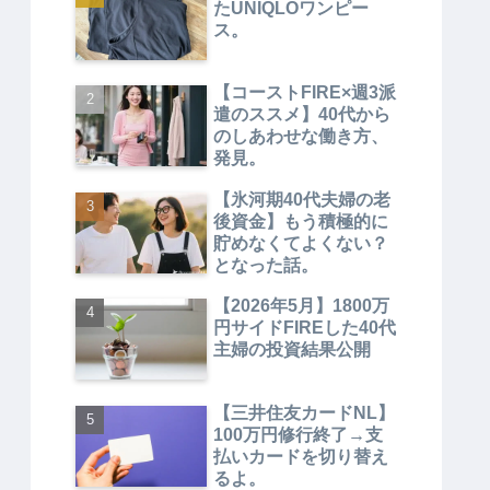
たUNIQLOワンピー
ス。
【コーストFIRE×週3派
遣のススメ】40代から
のしあわせな働き方、
発見。
【氷河期40代夫婦の老
後資金】もう積極的に
貯めなくてよくない？
となった話。
【2026年5月】1800万
円サイドFIREした40代
主婦の投資結果公開
【三井住友カードNL】
100万円修行終了→支
払いカードを切り替え
るよ。