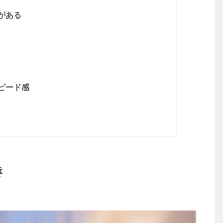
がある
ピード感
き