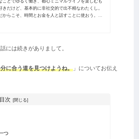
なことでゆるく働き、都心ミニマルライフを楽しむも
好きだけど、基本的に非社交的で出不精なわたくし。
だからこそ、時間とお金を人と話すことに使おう。と
（？）がありました。今回は、「...
の話には続きがありまして。
自分に合う道を見つけようね。
」についてお伝え
目次
一つ