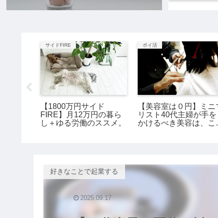
サイドFIRE
ポイ活
ドNL】
【1800万円サイド
【美容室は０円】ミニ
了→支払
FIRE】月12万円の暮ら
リスト40代主婦が手を
替える
し＋ゆる労働のススメ。
かけるべき美容は、こ
３つ。
好きなことで起業する
2025.09.17