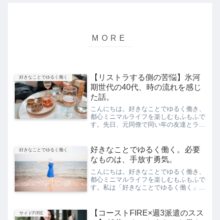
【リストラする側の苦悩】氷河
好きなことでゆるく働く
期世代の40代、時の流れを感じ
た話。
こんにちは。好きなことでゆるく働き、
都心ミニマルライフを楽しむもふもふで
す。先日、元同僚で同い年の友達とラン
チをしたのですが、なにやら仕事で病ん
でいました。その内容が今までの自分に
は想像できなかったことだったので、時
好きなことでゆるく働く。必要
好きなことでゆるく働く
の流れを感じました。友人...
なものは、手放す勇気。
こんにちは。好きなことでゆるく働き、
都心ミニマルライフを楽しむもふもふで
す。私は「好きなことでゆるく働く」を
モットーに、毎日楽しく暮らしていま
す。日本人は「ゆるく働く」ということ
に罪悪感を持ったり、「仕事は楽しいこ
【コーストFIRE×週3派遣のスス
サイドFIRE
とばかりじゃない」と思いこ...