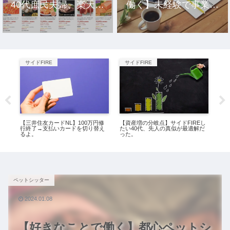
40代庶民夫婦、楽天市
働く】未経験で事業を
場のおすすめ返礼品10
立ち上げ10年、元社畜
選。
アラサー女の話。
サイドFIRE
サイドFIRE
ミ
挑
【三井住友カードNL】100万円修
【資産増の分岐点】サイドFIREし
【激
戦
行終了→支払いカードを切り替え
たい40代、先人の真似が最適解だ
喜！
るよ。
った。
り
ペットシッター
2024.01.08
【好きなことで働く】都心ペットシ