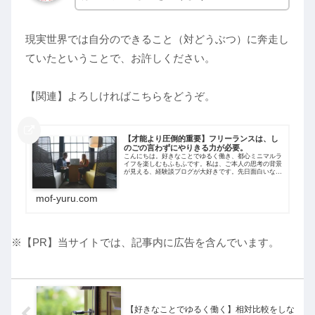
現実世界では自分のできること（対どうぶつ）に奔走し
ていたということで、お許しください。
【関連】よろしければこちらをどうぞ。
【才能より圧倒的重要】フリーランスは、し
のごの言わずにやりきる力が必要。
こんにちは。好きなことでゆるく働き、都心ミニマルラ
イフを楽しむもふもふです。私は、ご本人の思考の背景
が見える、経験談ブログが大好きです。先日面白いなあ
と思ってTwitterでシェアまでしてしまったのですが、
私は何かで発見した逗子ミニマリスト...
mof-yuru.com
※【PR】当サイトでは、記事内に広告を含んでいます。
【好きなことでゆるく働く】相対比較をしな