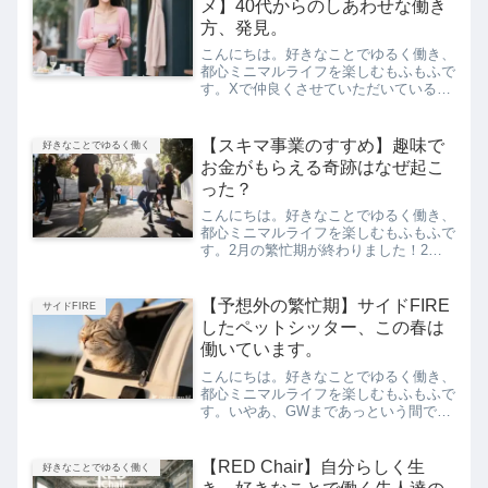
メ】40代からのしあわせな働き
方、発見。
こんにちは。好きなことでゆるく働き、
都心ミニマルライフを楽しむもふもふで
す。Xで仲良くさせていただいている、
元公務員で現在は週3派遣で働かれてい
るあゆむさん。今の働き方でのあゆむさ
んの気づきに、私も共感することばかり
【スキマ事業のすすめ】趣味で
好きなことでゆるく働く
です。週3派遣生活も4ヶ...
お金がもらえる奇跡はなぜ起こ
った？
こんにちは。好きなことでゆるく働き、
都心ミニマルライフを楽しむもふもふで
す。2月の繁忙期が終わりました！2月
後半が瞬間風速的に忙しかったのです
が、無事に終わってよかったです。毎回
のことなのですが、初日は隠れる人見知
【予想外の繁忙期】サイドFIRE
サイドFIRE
りの猫さんたちも、最終日に...
したペットシッター、この春は
働いています。
こんにちは。好きなことでゆるく働き、
都心ミニマルライフを楽しむもふもふで
す。いやあ、GWまであっという間です
ね。みなさんこの春はいかがお過ごしで
しょうか。私は、数年前から仕事量を半
分以下に縮小したのですが、あれ？この
【RED Chair】自分らしく生
好きなことでゆるく働く
春は、予想外に忙しいぞ…...