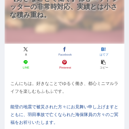
ッターの非常時対応、実績とは小さ
な積み重ね。
X
Facebook
はてブ
LINE
Pinterest
コピー
こんにちは。好きなことでゆるく働き、都心ミニマルラ
イフを楽しむもふもふです。
能登の地震で被災された方々にお見舞い申し上げますと
ともに、羽田事故で亡くなられた海保隊員の方々のご冥
福をお祈りいたします。