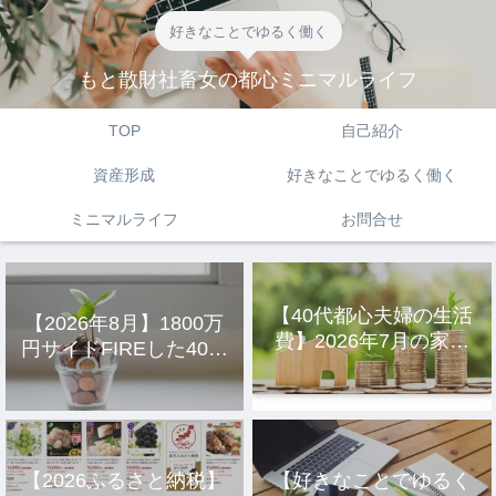
好きなことでゆるく働く
もと散財社畜女の都心ミニマルライフ
TOP
自己紹介
資産形成
好きなことでゆるく働く
ミニマルライフ
お問合せ
【40代都心夫婦の生活
【2026年8月】1800万
費】2026年7月の家計
円サイドFIREした40代
簿公開
主婦の投資結果公開
【2026ふるさと納税】
【好きなことでゆるく