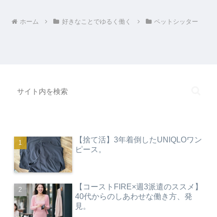
ホーム
好きなことでゆるく働く
ペットシッター
【捨て活】3年着倒したUNIQLOワン
ピース。
【コーストFIRE×週3派遣のススメ】
40代からのしあわせな働き方、発
見。