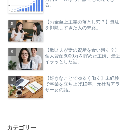
る。
【お金至上主義の落とし穴？】無駄
を排除しすぎた人の末路。
【散財夫が妻の資産を食い潰す？】
個人資産3000万を貯めた主婦、最近
イラッとした話。
【好きなことでゆるく働く】未経験
で事業を立ち上げ10年、元社畜アラ
サー女の話。
カテゴリー